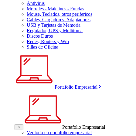
Antivirus
Morrales - Maletines - Fundas
Mouse, Teclados, otros perifericos
Cables, Cargadores, Adaptadores
USB y Tarjetas de Memoria
Regulador, UPS y Multitoma
Discos Duros
Redes, Routers y Wifi
Sillas de Oficina
Portafolio Empresarial
Portafolio Empresarial
Ver todo en portafolio empresarial