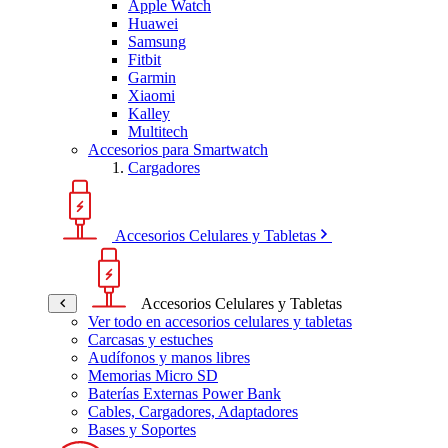
Apple Watch
Huawei
Samsung
Fitbit
Garmin
Xiaomi
Kalley
Multitech
Accesorios para Smartwatch
Cargadores
Accesorios Celulares y Tabletas
Accesorios Celulares y Tabletas
Ver todo en accesorios celulares y tabletas
Carcasas y estuches
Audífonos y manos libres
Memorias Micro SD
Baterías Externas Power Bank
Cables, Cargadores, Adaptadores
Bases y Soportes