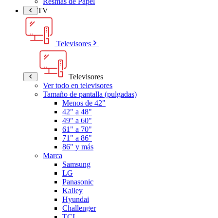
Resmas de Papel
TV
Televisores
Televisores
Ver todo en televisores
Tamaño de pantalla (pulgadas)
Menos de 42"
42" a 48"
49" a 60"
61" a 70"
71" a 86"
86" y más
Marca
Samsung
LG
Panasonic
Kalley
Hyundai
Challenger
TCL