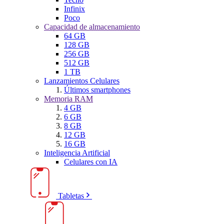
Infinix
Poco
Capacidad de almacenamiento
64 GB
128 GB
256 GB
512 GB
1 TB
Lanzamientos Celulares
Últimos smartphones
Memoria RAM
4 GB
6 GB
8 GB
12 GB
16 GB
Inteligencia Artificial
Celulares con IA
Tabletas