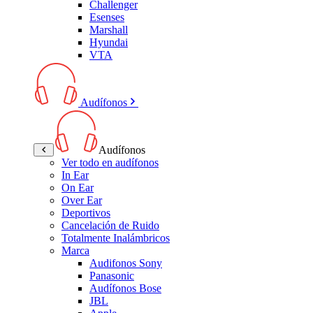
Challenger
Esenses
Marshall
Hyundai
VTA
Audífonos
Audífonos
Ver todo en audífonos
In Ear
On Ear
Over Ear
Deportivos
Cancelación de Ruido
Totalmente Inalámbricos
Marca
Audifonos Sony
Panasonic
Audífonos Bose
JBL