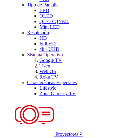
Tipo de Pantalla
LED
OLED
QLED-QNED
Mini LED
Resolución
HD
Full HD
4k - UHD
Sistema Operativo
Google TV
Tizen
Web OS
Roku TV
Características Especiales
Lifestyle
Zona Gamer y TV
Proyectores