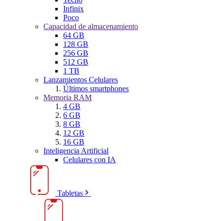
Infinix
Poco
Capacidad de almacenamiento
64 GB
128 GB
256 GB
512 GB
1 TB
Lanzamientos Celulares
Últimos smartphones
Memoria RAM
4 GB
6 GB
8 GB
12 GB
16 GB
Inteligencia Artificial
Celulares con IA
Tabletas