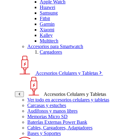
Apple Watch
Huawei
Samsung
Fitbit
Garmin
Xiaomi
Kalley
Multitech
Accesorios para Smartwatch
Cargadores
Accesorios Celulares y Tabletas
Accesorios Celulares y Tabletas
Ver todo en accesorios celulares y tabletas
Carcasas y estuches
Audífonos y manos libres
Memorias Micro SD
Baterías Externas Power Bank
Cables, Cargadores, Adaptadores
Bases y Soportes