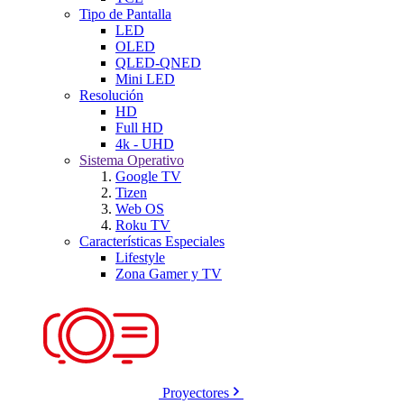
Tipo de Pantalla
LED
OLED
QLED-QNED
Mini LED
Resolución
HD
Full HD
4k - UHD
Sistema Operativo
Google TV
Tizen
Web OS
Roku TV
Características Especiales
Lifestyle
Zona Gamer y TV
Proyectores