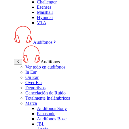
Challenger
Esenses
Marshall
Hyundai
VTA
Audífonos
Audífonos
Ver todo en audífonos
In Ear
On Ear
Over Ear
Deportivos
Cancelación de Ruido
Totalmente Inalámbricos
Marca
Audifonos Sony
Panasonic
Audífonos Bose
JBL