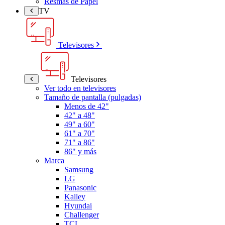
Resmas de Papel
TV
Televisores
Televisores
Ver todo en televisores
Tamaño de pantalla (pulgadas)
Menos de 42"
42" a 48"
49" a 60"
61" a 70"
71" a 86"
86" y más
Marca
Samsung
LG
Panasonic
Kalley
Hyundai
Challenger
TCL