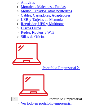
Antivirus
Morrales - Maletines - Fundas
Mouse, Teclados, otros perifericos
Cables, Cargadores, Adaptadores
USB y Tarjetas de Memoria
Regulador, UPS y Multitoma
Discos Duros
Redes, Routers y Wifi
Sillas de Oficina
Portafolio Empresarial
Portafolio Empresarial
Ver todo en portafolio empresarial