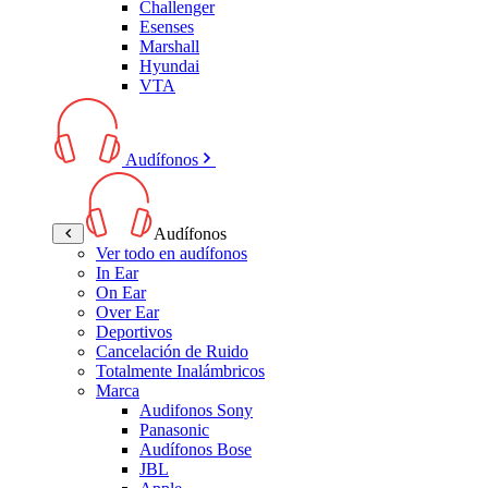
Challenger
Esenses
Marshall
Hyundai
VTA
Audífonos
Audífonos
Ver todo en audífonos
In Ear
On Ear
Over Ear
Deportivos
Cancelación de Ruido
Totalmente Inalámbricos
Marca
Audifonos Sony
Panasonic
Audífonos Bose
JBL