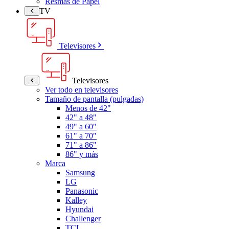
Resmas de Papel
TV
Televisores
Televisores
Ver todo en televisores
Tamaño de pantalla (pulgadas)
Menos de 42"
42" a 48"
49" a 60"
61" a 70"
71" a 86"
86" y más
Marca
Samsung
LG
Panasonic
Kalley
Hyundai
Challenger
TCL