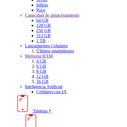
Infinix
Poco
Capacidad de almacenamiento
64 GB
128 GB
256 GB
512 GB
1 TB
Lanzamientos Celulares
Últimos smartphones
Memoria RAM
4 GB
6 GB
8 GB
12 GB
16 GB
Inteligencia Artificial
Celulares con IA
Tabletas