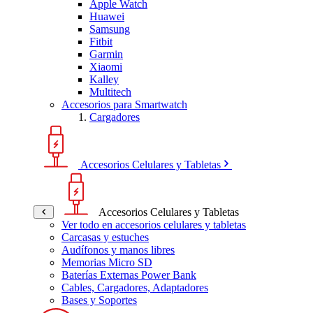
Apple Watch
Huawei
Samsung
Fitbit
Garmin
Xiaomi
Kalley
Multitech
Accesorios para Smartwatch
Cargadores
Accesorios Celulares y Tabletas
Accesorios Celulares y Tabletas
Ver todo en accesorios celulares y tabletas
Carcasas y estuches
Audífonos y manos libres
Memorias Micro SD
Baterías Externas Power Bank
Cables, Cargadores, Adaptadores
Bases y Soportes