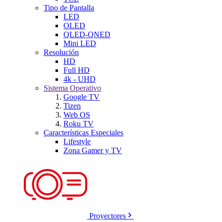
Tipo de Pantalla
LED
OLED
QLED-QNED
Mini LED
Resolución
HD
Full HD
4k - UHD
Sistema Operativo
Google TV
Tizen
Web OS
Roku TV
Características Especiales
Lifestyle
Zona Gamer y TV
Proyectores