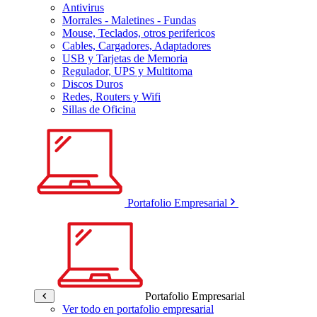
Antivirus
Morrales - Maletines - Fundas
Mouse, Teclados, otros perifericos
Cables, Cargadores, Adaptadores
USB y Tarjetas de Memoria
Regulador, UPS y Multitoma
Discos Duros
Redes, Routers y Wifi
Sillas de Oficina
Portafolio Empresarial
Portafolio Empresarial
Ver todo en portafolio empresarial