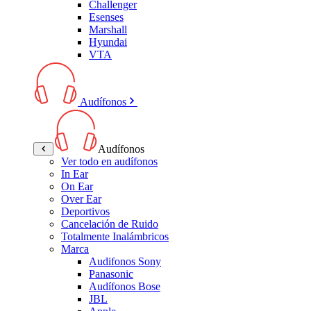
Challenger
Esenses
Marshall
Hyundai
VTA
Audífonos
Audífonos
Ver todo en audífonos
In Ear
On Ear
Over Ear
Deportivos
Cancelación de Ruido
Totalmente Inalámbricos
Marca
Audifonos Sony
Panasonic
Audífonos Bose
JBL