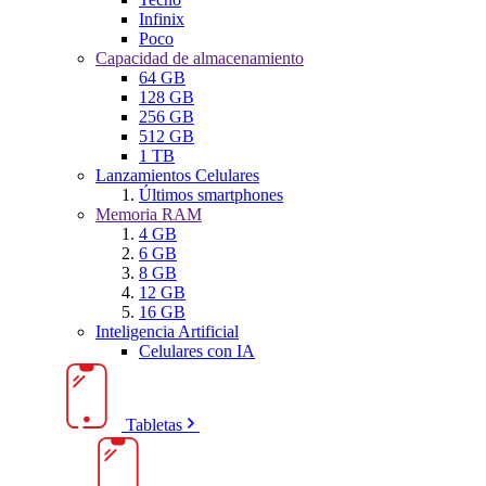
Infinix
Poco
Capacidad de almacenamiento
64 GB
128 GB
256 GB
512 GB
1 TB
Lanzamientos Celulares
Últimos smartphones
Memoria RAM
4 GB
6 GB
8 GB
12 GB
16 GB
Inteligencia Artificial
Celulares con IA
Tabletas