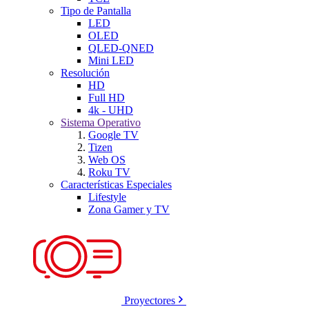
Tipo de Pantalla
LED
OLED
QLED-QNED
Mini LED
Resolución
HD
Full HD
4k - UHD
Sistema Operativo
Google TV
Tizen
Web OS
Roku TV
Características Especiales
Lifestyle
Zona Gamer y TV
Proyectores