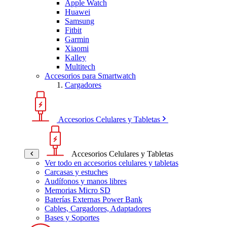
Apple Watch
Huawei
Samsung
Fitbit
Garmin
Xiaomi
Kalley
Multitech
Accesorios para Smartwatch
Cargadores
Accesorios Celulares y Tabletas
Accesorios Celulares y Tabletas
Ver todo en accesorios celulares y tabletas
Carcasas y estuches
Audífonos y manos libres
Memorias Micro SD
Baterías Externas Power Bank
Cables, Cargadores, Adaptadores
Bases y Soportes