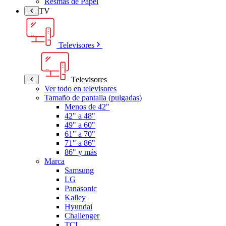
Resmas de Papel
TV
Televisores
Televisores
Ver todo en televisores
Tamaño de pantalla (pulgadas)
Menos de 42"
42" a 48"
49" a 60"
61" a 70"
71" a 86"
86" y más
Marca
Samsung
LG
Panasonic
Kalley
Hyundai
Challenger
TCL