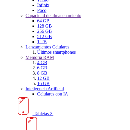
Infinix
Poco
Capacidad de almacenamiento
64 GB
128 GB
256 GB
512 GB
1 TB
Lanzamientos Celulares
Últimos smartphones
Memoria RAM
4 GB
6 GB
8 GB
12 GB
16 GB
Inteligencia Artificial
Celulares con IA
Tabletas