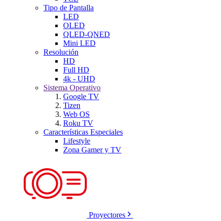
Tipo de Pantalla
LED
OLED
QLED-QNED
Mini LED
Resolución
HD
Full HD
4k - UHD
Sistema Operativo
Google TV
Tizen
Web OS
Roku TV
Características Especiales
Lifestyle
Zona Gamer y TV
Proyectores