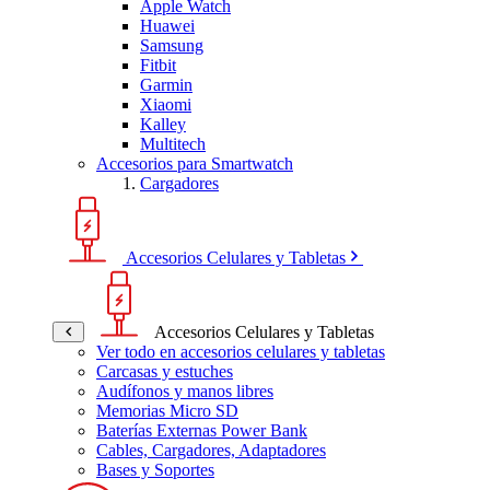
Apple Watch
Huawei
Samsung
Fitbit
Garmin
Xiaomi
Kalley
Multitech
Accesorios para Smartwatch
Cargadores
Accesorios Celulares y Tabletas
Accesorios Celulares y Tabletas
Ver todo en accesorios celulares y tabletas
Carcasas y estuches
Audífonos y manos libres
Memorias Micro SD
Baterías Externas Power Bank
Cables, Cargadores, Adaptadores
Bases y Soportes