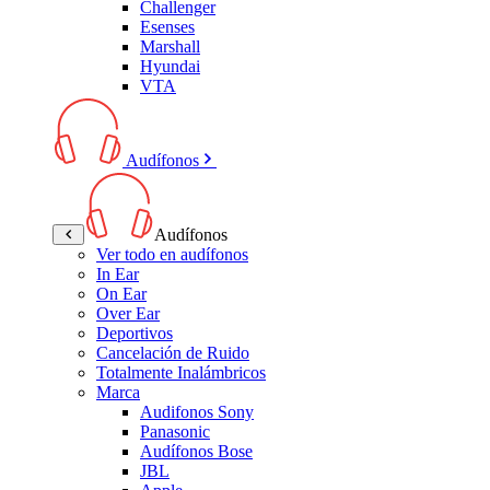
Challenger
Esenses
Marshall
Hyundai
VTA
Audífonos
Audífonos
Ver todo en audífonos
In Ear
On Ear
Over Ear
Deportivos
Cancelación de Ruido
Totalmente Inalámbricos
Marca
Audifonos Sony
Panasonic
Audífonos Bose
JBL