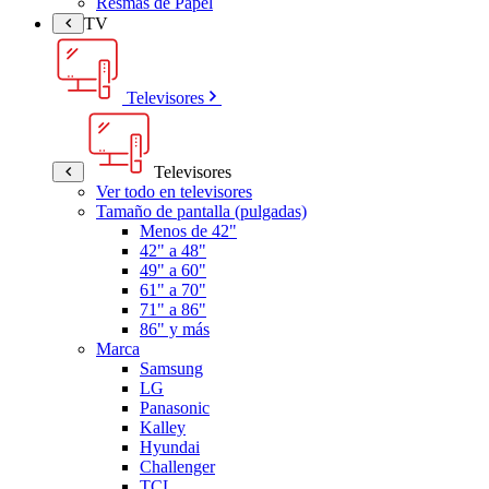
Resmas de Papel
TV
Televisores
Televisores
Ver todo en televisores
Tamaño de pantalla (pulgadas)
Menos de 42"
42" a 48"
49" a 60"
61" a 70"
71" a 86"
86" y más
Marca
Samsung
LG
Panasonic
Kalley
Hyundai
Challenger
TCL