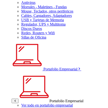
Antivirus
Morrales - Maletines - Fundas
Mouse, Teclados, otros perifericos
Cables, Cargadores, Adaptadores
USB y Tarjetas de Memoria
Regulador, UPS y Multitoma
Discos Duros
Redes, Routers y Wifi
Sillas de Oficina
Portafolio Empresarial
Portafolio Empresarial
Ver todo en portafolio empresarial