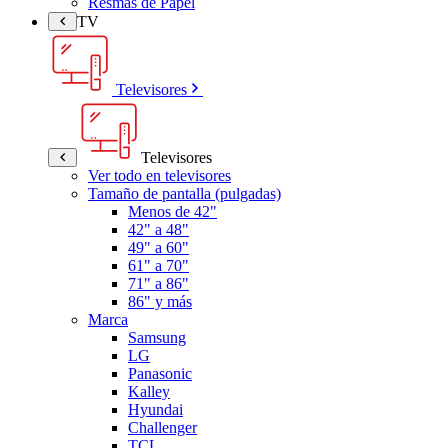
Resmas de Papel
TV
Televisores
Televisores
Ver todo en televisores
Tamaño de pantalla (pulgadas)
Menos de 42"
42" a 48"
49" a 60"
61" a 70"
71" a 86"
86" y más
Marca
Samsung
LG
Panasonic
Kalley
Hyundai
Challenger
TCL