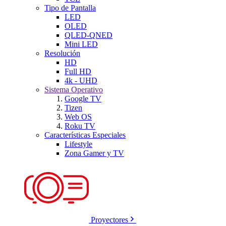
Tipo de Pantalla
LED
OLED
QLED-QNED
Mini LED
Resolución
HD
Full HD
4k - UHD
Sistema Operativo
Google TV
Tizen
Web OS
Roku TV
Características Especiales
Lifestyle
Zona Gamer y TV
Proyectores