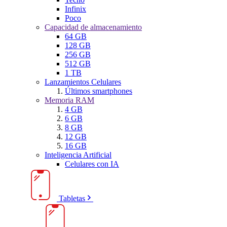
Infinix
Poco
Capacidad de almacenamiento
64 GB
128 GB
256 GB
512 GB
1 TB
Lanzamientos Celulares
Últimos smartphones
Memoria RAM
4 GB
6 GB
8 GB
12 GB
16 GB
Inteligencia Artificial
Celulares con IA
Tabletas