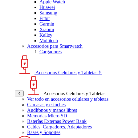
Apple Watch
Huawei
Samsung
Fitbit
Garmin
Xiaomi
Kalley
Multitech
Accesorios para Smartwatch
Cargadores
Accesorios Celulares y Tabletas
Accesorios Celulares y Tabletas
Ver todo en accesorios celulares y tabletas
Carcasas y estuches
Audífonos y manos libres
Memorias Micro SD
Baterías Externas Power Bank
Cables, Cargadores, Adaptadores
Bases y Soportes