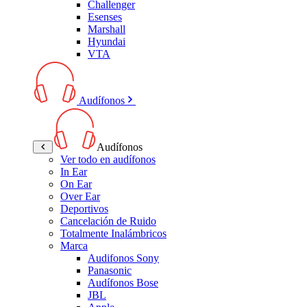
Challenger
Esenses
Marshall
Hyundai
VTA
Audífonos
Audífonos
Ver todo en audífonos
In Ear
On Ear
Over Ear
Deportivos
Cancelación de Ruido
Totalmente Inalámbricos
Marca
Audifonos Sony
Panasonic
Audífonos Bose
JBL