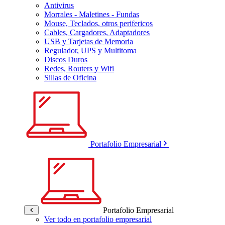
Antivirus
Morrales - Maletines - Fundas
Mouse, Teclados, otros perifericos
Cables, Cargadores, Adaptadores
USB y Tarjetas de Memoria
Regulador, UPS y Multitoma
Discos Duros
Redes, Routers y Wifi
Sillas de Oficina
Portafolio Empresarial
Portafolio Empresarial
Ver todo en portafolio empresarial