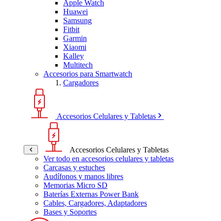
Apple Watch
Huawei
Samsung
Fitbit
Garmin
Xiaomi
Kalley
Multitech
Accesorios para Smartwatch
Cargadores
Accesorios Celulares y Tabletas
Accesorios Celulares y Tabletas
Ver todo en accesorios celulares y tabletas
Carcasas y estuches
Audífonos y manos libres
Memorias Micro SD
Baterías Externas Power Bank
Cables, Cargadores, Adaptadores
Bases y Soportes