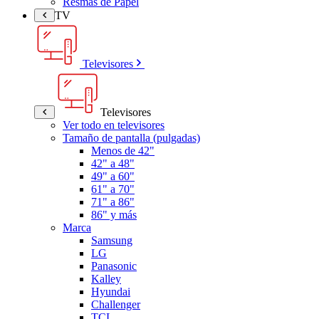
Resmas de Papel
TV
Televisores
Televisores
Ver todo en televisores
Tamaño de pantalla (pulgadas)
Menos de 42"
42" a 48"
49" a 60"
61" a 70"
71" a 86"
86" y más
Marca
Samsung
LG
Panasonic
Kalley
Hyundai
Challenger
TCL