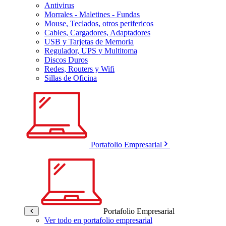
Antivirus
Morrales - Maletines - Fundas
Mouse, Teclados, otros perifericos
Cables, Cargadores, Adaptadores
USB y Tarjetas de Memoria
Regulador, UPS y Multitoma
Discos Duros
Redes, Routers y Wifi
Sillas de Oficina
Portafolio Empresarial
Portafolio Empresarial
Ver todo en portafolio empresarial