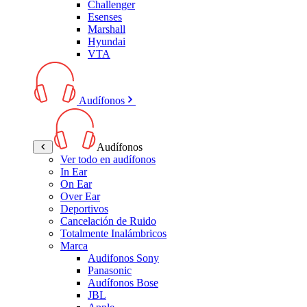
Challenger
Esenses
Marshall
Hyundai
VTA
Audífonos
Audífonos
Ver todo en audífonos
In Ear
On Ear
Over Ear
Deportivos
Cancelación de Ruido
Totalmente Inalámbricos
Marca
Audifonos Sony
Panasonic
Audífonos Bose
JBL