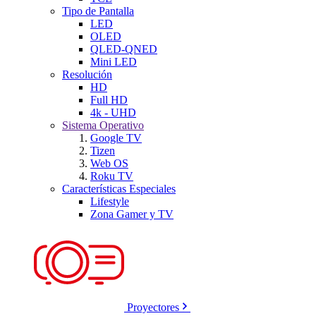
Tipo de Pantalla
LED
OLED
QLED-QNED
Mini LED
Resolución
HD
Full HD
4k - UHD
Sistema Operativo
Google TV
Tizen
Web OS
Roku TV
Características Especiales
Lifestyle
Zona Gamer y TV
Proyectores