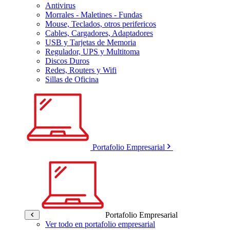
Antivirus
Morrales - Maletines - Fundas
Mouse, Teclados, otros perifericos
Cables, Cargadores, Adaptadores
USB y Tarjetas de Memoria
Regulador, UPS y Multitoma
Discos Duros
Redes, Routers y Wifi
Sillas de Oficina
Portafolio Empresarial
Portafolio Empresarial
Ver todo en portafolio empresarial