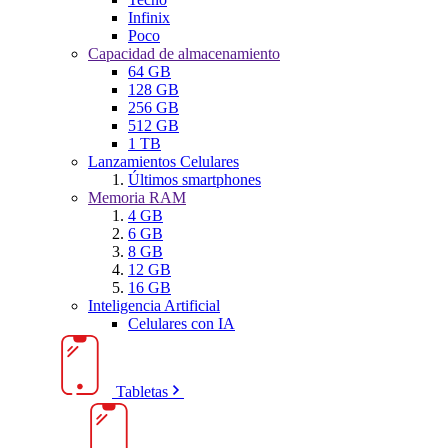
Infinix
Poco
Capacidad de almacenamiento
64 GB
128 GB
256 GB
512 GB
1 TB
Lanzamientos Celulares
Últimos smartphones
Memoria RAM
4 GB
6 GB
8 GB
12 GB
16 GB
Inteligencia Artificial
Celulares con IA
Tabletas