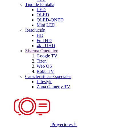
Tipo de Pantalla
LED
OLED
QLED-QNED
Mini LED
Resolución
HD
Full HD
4k - UHD
Sistema Operativo
Google TV
Tizen
Web OS
Roku TV
Características Especiales
Lifestyle
Zona Gamer y TV
Proyectores