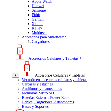
Apple Watch
Huawei
Samsung
Fitbit
Garmin
Xiaomi
Kalley
Multitech
Accesorios para Smartwatch
Cargadores
Accesorios Celulares y Tabletas
Accesorios Celulares y Tabletas
Ver todo en accesorios celulares y tabletas
Carcasas y estuches
Audífonos y manos libres
Memorias Micro SD
Baterías Externas Power Bank
Cables, Cargadores, Adaptadores
Bases y Soportes