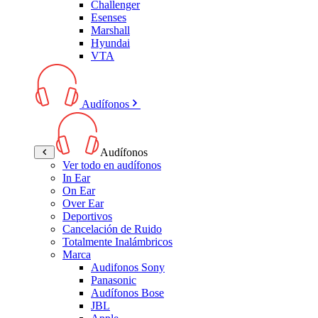
Challenger
Esenses
Marshall
Hyundai
VTA
Audífonos
Audífonos
Ver todo en audífonos
In Ear
On Ear
Over Ear
Deportivos
Cancelación de Ruido
Totalmente Inalámbricos
Marca
Audifonos Sony
Panasonic
Audífonos Bose
JBL