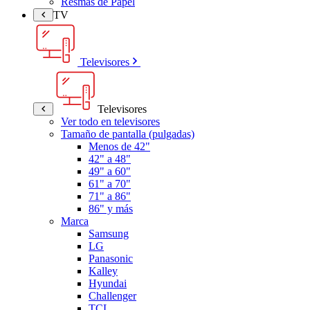
Resmas de Papel
TV
Televisores
Televisores
Ver todo en televisores
Tamaño de pantalla (pulgadas)
Menos de 42"
42" a 48"
49" a 60"
61" a 70"
71" a 86"
86" y más
Marca
Samsung
LG
Panasonic
Kalley
Hyundai
Challenger
TCL