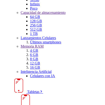
Infinix
Poco
Capacidad de almacenamiento
64 GB
128 GB
256 GB
512 GB
1 TB
Lanzamientos Celulares
Últimos smartphones
Memoria RAM
4 GB
6 GB
8 GB
12 GB
16 GB
Inteligencia Artificial
Celulares con IA
Tabletas