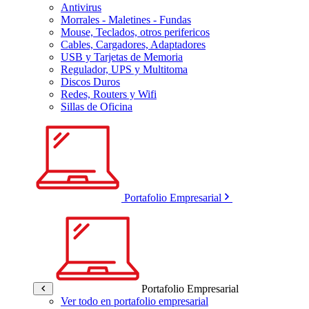
Antivirus
Morrales - Maletines - Fundas
Mouse, Teclados, otros perifericos
Cables, Cargadores, Adaptadores
USB y Tarjetas de Memoria
Regulador, UPS y Multitoma
Discos Duros
Redes, Routers y Wifi
Sillas de Oficina
Portafolio Empresarial
Portafolio Empresarial
Ver todo en portafolio empresarial