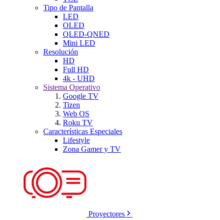
Tipo de Pantalla
LED
OLED
QLED-QNED
Mini LED
Resolución
HD
Full HD
4k - UHD
Sistema Operativo
Google TV
Tizen
Web OS
Roku TV
Características Especiales
Lifestyle
Zona Gamer y TV
Proyectores