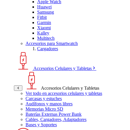
Apple Watch
Huawei
Samsung
Fitbit
Garmin
Xiaomi
Kalley
Multitech
Accesorios para Smartwatch
Cargadores
Accesorios Celulares y Tabletas
Accesorios Celulares y Tabletas
Ver todo en accesorios celulares y tabletas
Carcasas y estuches
Audífonos y manos libres
Memorias Micro SD
Baterías Externas Power Bank
Cables, Cargadores, Adaptadores
Bases y Soportes