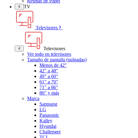
Resmas de Papel
TV
Televisores
Televisores
Ver todo en televisores
Tamaño de pantalla (pulgadas)
Menos de 42"
42" a 48"
49" a 60"
61" a 70"
71" a 86"
86" y más
Marca
Samsung
LG
Panasonic
Kalley
Hyundai
Challenger
TCL