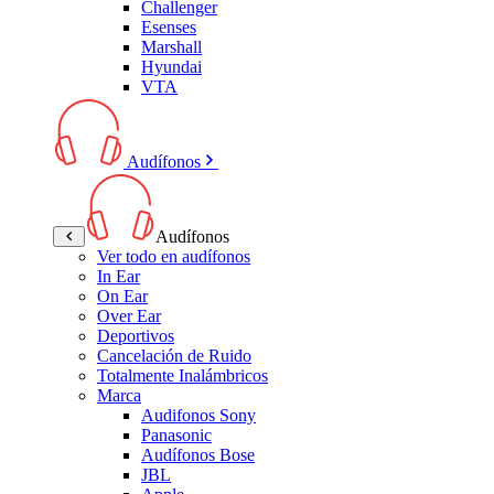
Challenger
Esenses
Marshall
Hyundai
VTA
Audífonos
Audífonos
Ver todo en audífonos
In Ear
On Ear
Over Ear
Deportivos
Cancelación de Ruido
Totalmente Inalámbricos
Marca
Audifonos Sony
Panasonic
Audífonos Bose
JBL