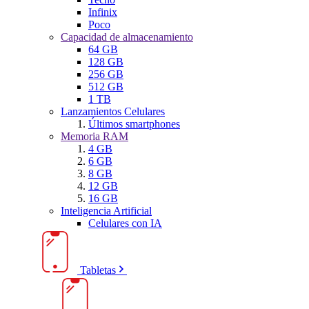
Infinix
Poco
Capacidad de almacenamiento
64 GB
128 GB
256 GB
512 GB
1 TB
Lanzamientos Celulares
Últimos smartphones
Memoria RAM
4 GB
6 GB
8 GB
12 GB
16 GB
Inteligencia Artificial
Celulares con IA
Tabletas