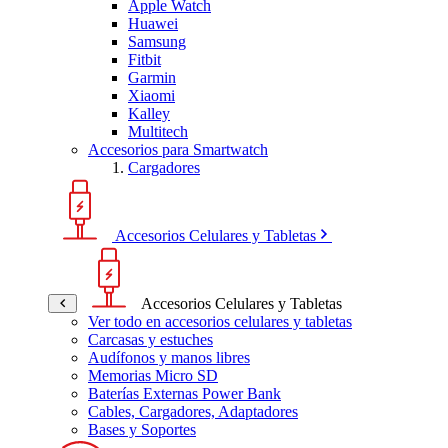
Apple Watch
Huawei
Samsung
Fitbit
Garmin
Xiaomi
Kalley
Multitech
Accesorios para Smartwatch
Cargadores
Accesorios Celulares y Tabletas
Accesorios Celulares y Tabletas
Ver todo en accesorios celulares y tabletas
Carcasas y estuches
Audífonos y manos libres
Memorias Micro SD
Baterías Externas Power Bank
Cables, Cargadores, Adaptadores
Bases y Soportes