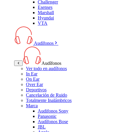
Challenger
Esenses
Marshall
Hyundai
VTA
Audífonos
Audífonos
Ver todo en audífonos
In Ear
On Ear
Over Ear
Deportivos
Cancelación de Ruido
Totalmente Inalámbricos
Marca
Audifonos Sony
Panasonic
Audífonos Bose
JBL