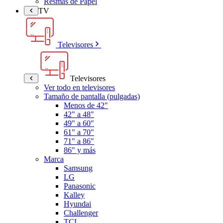
Resmas de Papel
TV
Televisores
Televisores
Ver todo en televisores
Tamaño de pantalla (pulgadas)
Menos de 42"
42" a 48"
49" a 60"
61" a 70"
71" a 86"
86" y más
Marca
Samsung
LG
Panasonic
Kalley
Hyundai
Challenger
TCL