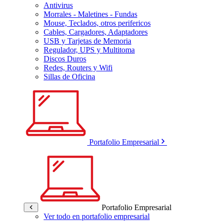
Antivirus
Morrales - Maletines - Fundas
Mouse, Teclados, otros perifericos
Cables, Cargadores, Adaptadores
USB y Tarjetas de Memoria
Regulador, UPS y Multitoma
Discos Duros
Redes, Routers y Wifi
Sillas de Oficina
Portafolio Empresarial
Portafolio Empresarial
Ver todo en portafolio empresarial