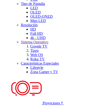
Tipo de Pantalla
LED
OLED
QLED-QNED
Mini LED
Resolución
HD
Full HD
4k - UHD
Sistema Operativo
Google TV
Tizen
Web OS
Roku TV
Características Especiales
Lifestyle
Zona Gamer y TV
Proyectores