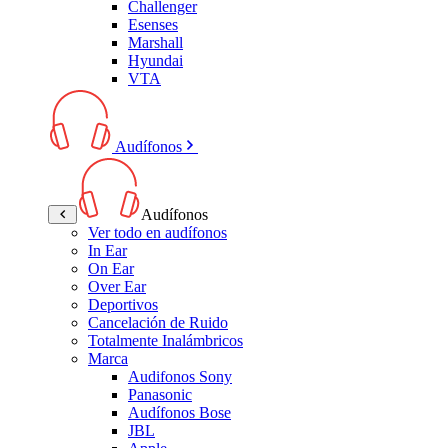
Challenger
Esenses
Marshall
Hyundai
VTA
Audífonos
Audífonos
Ver todo en audífonos
In Ear
On Ear
Over Ear
Deportivos
Cancelación de Ruido
Totalmente Inalámbricos
Marca
Audifonos Sony
Panasonic
Audífonos Bose
JBL