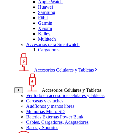
Apple Watch
Huawei
Samsung
Fitbit
Garmin
Xiaomi
Kalley
Multitech
Accesorios para Smartwatch
Cargadores
Accesorios Celulares y Tabletas
Accesorios Celulares y Tabletas
Ver todo en accesorios celulares y tabletas
Carcasas y estuches
Audífonos y manos libres
Memorias Micro SD
Baterías Externas Power Bank
Cables, Cargadores, Adaptadores
Bases y Soportes