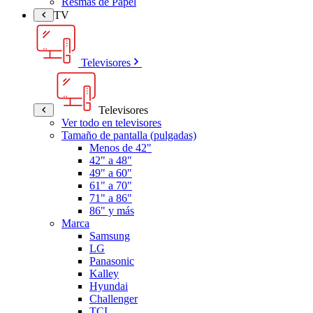
Resmas de Papel
TV
Televisores
Televisores
Ver todo en televisores
Tamaño de pantalla (pulgadas)
Menos de 42"
42" a 48"
49" a 60"
61" a 70"
71" a 86"
86" y más
Marca
Samsung
LG
Panasonic
Kalley
Hyundai
Challenger
TCL