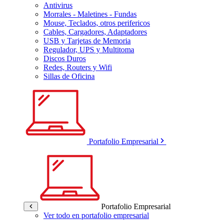
Antivirus
Morrales - Maletines - Fundas
Mouse, Teclados, otros perifericos
Cables, Cargadores, Adaptadores
USB y Tarjetas de Memoria
Regulador, UPS y Multitoma
Discos Duros
Redes, Routers y Wifi
Sillas de Oficina
Portafolio Empresarial
Portafolio Empresarial
Ver todo en portafolio empresarial