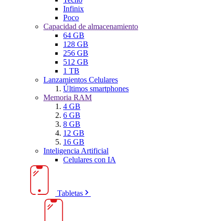
Infinix
Poco
Capacidad de almacenamiento
64 GB
128 GB
256 GB
512 GB
1 TB
Lanzamientos Celulares
Últimos smartphones
Memoria RAM
4 GB
6 GB
8 GB
12 GB
16 GB
Inteligencia Artificial
Celulares con IA
Tabletas