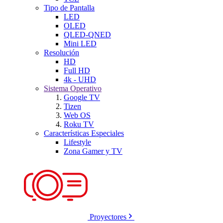
Tipo de Pantalla
LED
OLED
QLED-QNED
Mini LED
Resolución
HD
Full HD
4k - UHD
Sistema Operativo
Google TV
Tizen
Web OS
Roku TV
Características Especiales
Lifestyle
Zona Gamer y TV
Proyectores