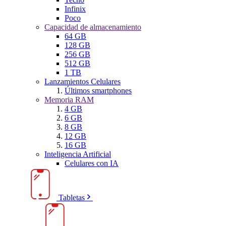
Infinix
Poco
Capacidad de almacenamiento
64 GB
128 GB
256 GB
512 GB
1 TB
Lanzamientos Celulares
Últimos smartphones
Memoria RAM
4 GB
6 GB
8 GB
12 GB
16 GB
Inteligencia Artificial
Celulares con IA
Tabletas