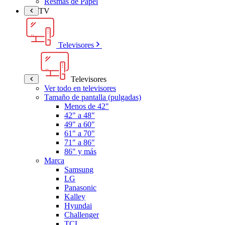
Resmas de Papel
TV
Televisores
Televisores
Ver todo en televisores
Tamaño de pantalla (pulgadas)
Menos de 42"
42" a 48"
49" a 60"
61" a 70"
71" a 86"
86" y más
Marca
Samsung
LG
Panasonic
Kalley
Hyundai
Challenger
TCL