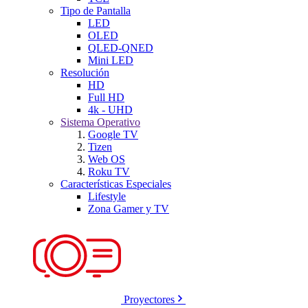
Tipo de Pantalla
LED
OLED
QLED-QNED
Mini LED
Resolución
HD
Full HD
4k - UHD
Sistema Operativo
Google TV
Tizen
Web OS
Roku TV
Características Especiales
Lifestyle
Zona Gamer y TV
Proyectores