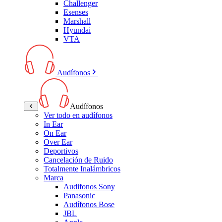
Challenger
Esenses
Marshall
Hyundai
VTA
Audífonos
Audífonos
Ver todo en audífonos
In Ear
On Ear
Over Ear
Deportivos
Cancelación de Ruido
Totalmente Inalámbricos
Marca
Audifonos Sony
Panasonic
Audífonos Bose
JBL