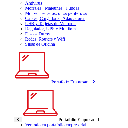
Antivirus
Morrales - Maletines - Fundas
Mouse, Teclados, otros perifericos
Cables, Cargadores, Adaptadores
USB y Tarjetas de Memoria
Regulador, UPS y Multitoma
Discos Duros
Redes, Routers y Wifi
Sillas de Oficina
Portafolio Empresarial
Portafolio Empresarial
Ver todo en portafolio empresarial