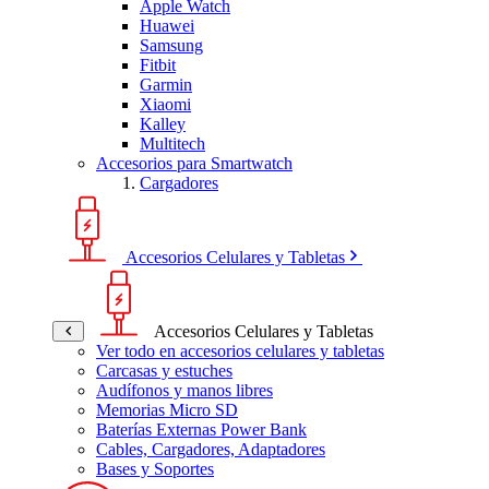
Apple Watch
Huawei
Samsung
Fitbit
Garmin
Xiaomi
Kalley
Multitech
Accesorios para Smartwatch
Cargadores
Accesorios Celulares y Tabletas
Accesorios Celulares y Tabletas
Ver todo en accesorios celulares y tabletas
Carcasas y estuches
Audífonos y manos libres
Memorias Micro SD
Baterías Externas Power Bank
Cables, Cargadores, Adaptadores
Bases y Soportes