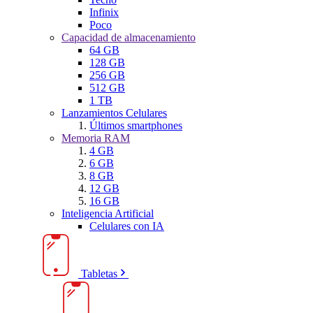
Infinix
Poco
Capacidad de almacenamiento
64 GB
128 GB
256 GB
512 GB
1 TB
Lanzamientos Celulares
Últimos smartphones
Memoria RAM
4 GB
6 GB
8 GB
12 GB
16 GB
Inteligencia Artificial
Celulares con IA
Tabletas