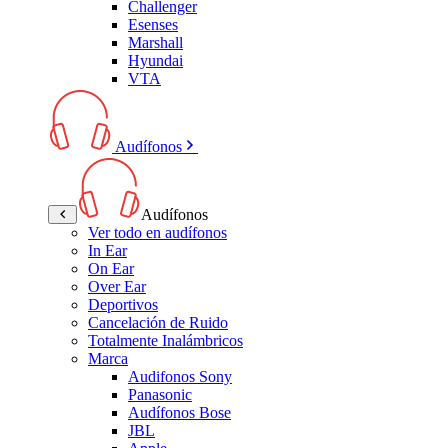
Challenger
Esenses
Marshall
Hyundai
VTA
Audífonos
Audífonos
Ver todo en audífonos
In Ear
On Ear
Over Ear
Deportivos
Cancelación de Ruido
Totalmente Inalámbricos
Marca
Audifonos Sony
Panasonic
Audífonos Bose
JBL