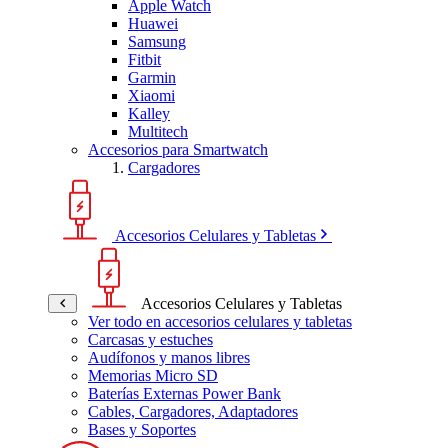
Apple Watch
Huawei
Samsung
Fitbit
Garmin
Xiaomi
Kalley
Multitech
Accesorios para Smartwatch
Cargadores
Accesorios Celulares y Tabletas
Accesorios Celulares y Tabletas
Ver todo en accesorios celulares y tabletas
Carcasas y estuches
Audífonos y manos libres
Memorias Micro SD
Baterías Externas Power Bank
Cables, Cargadores, Adaptadores
Bases y Soportes