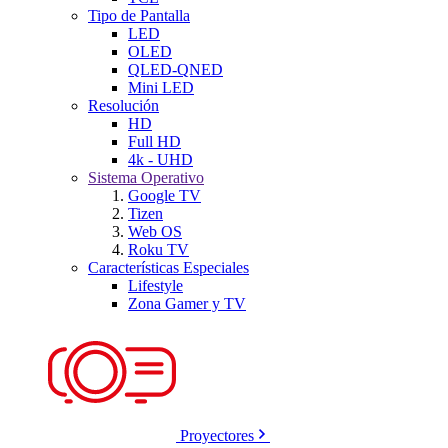
Tipo de Pantalla
LED
OLED
QLED-QNED
Mini LED
Resolución
HD
Full HD
4k - UHD
Sistema Operativo
Google TV
Tizen
Web OS
Roku TV
Características Especiales
Lifestyle
Zona Gamer y TV
Proyectores