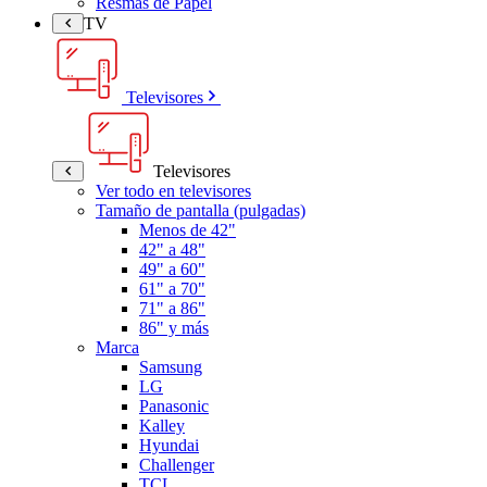
Resmas de Papel
TV
Televisores
Televisores
Ver todo en televisores
Tamaño de pantalla (pulgadas)
Menos de 42"
42" a 48"
49" a 60"
61" a 70"
71" a 86"
86" y más
Marca
Samsung
LG
Panasonic
Kalley
Hyundai
Challenger
TCL