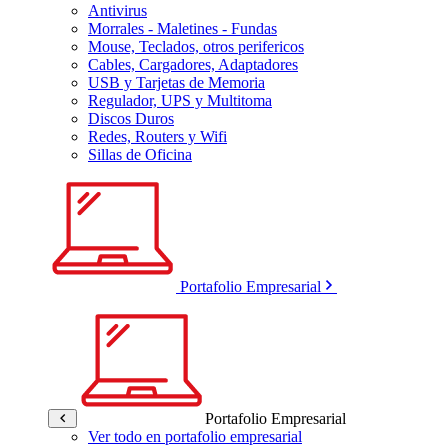
Antivirus
Morrales - Maletines - Fundas
Mouse, Teclados, otros perifericos
Cables, Cargadores, Adaptadores
USB y Tarjetas de Memoria
Regulador, UPS y Multitoma
Discos Duros
Redes, Routers y Wifi
Sillas de Oficina
Portafolio Empresarial
Portafolio Empresarial
Ver todo en portafolio empresarial