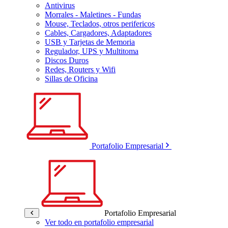
Antivirus
Morrales - Maletines - Fundas
Mouse, Teclados, otros perifericos
Cables, Cargadores, Adaptadores
USB y Tarjetas de Memoria
Regulador, UPS y Multitoma
Discos Duros
Redes, Routers y Wifi
Sillas de Oficina
Portafolio Empresarial
Portafolio Empresarial
Ver todo en portafolio empresarial