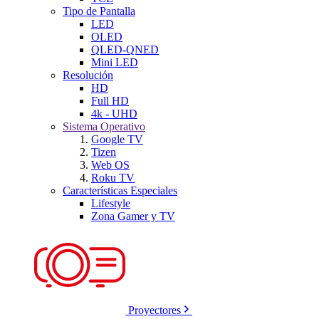
Tipo de Pantalla
LED
OLED
QLED-QNED
Mini LED
Resolución
HD
Full HD
4k - UHD
Sistema Operativo
Google TV
Tizen
Web OS
Roku TV
Características Especiales
Lifestyle
Zona Gamer y TV
Proyectores