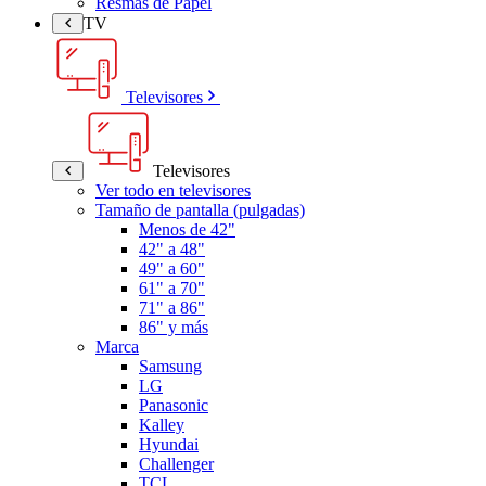
Resmas de Papel
TV
Televisores
Televisores
Ver todo en televisores
Tamaño de pantalla (pulgadas)
Menos de 42"
42" a 48"
49" a 60"
61" a 70"
71" a 86"
86" y más
Marca
Samsung
LG
Panasonic
Kalley
Hyundai
Challenger
TCL