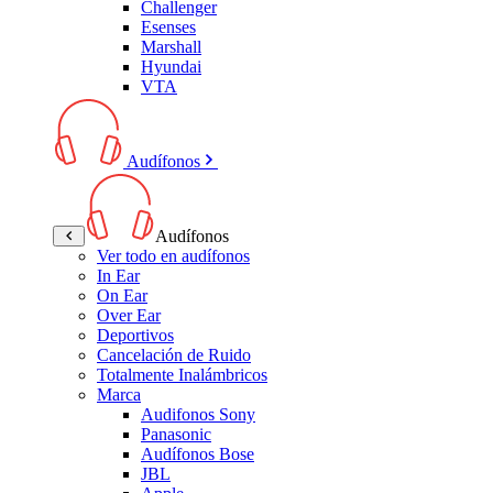
Challenger
Esenses
Marshall
Hyundai
VTA
Audífonos
Audífonos
Ver todo en audífonos
In Ear
On Ear
Over Ear
Deportivos
Cancelación de Ruido
Totalmente Inalámbricos
Marca
Audifonos Sony
Panasonic
Audífonos Bose
JBL