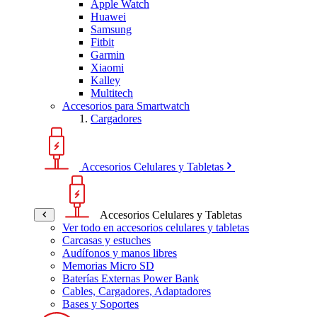
Apple Watch
Huawei
Samsung
Fitbit
Garmin
Xiaomi
Kalley
Multitech
Accesorios para Smartwatch
Cargadores
Accesorios Celulares y Tabletas
Accesorios Celulares y Tabletas
Ver todo en accesorios celulares y tabletas
Carcasas y estuches
Audífonos y manos libres
Memorias Micro SD
Baterías Externas Power Bank
Cables, Cargadores, Adaptadores
Bases y Soportes