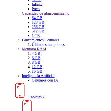
Infinix
Poco
Capacidad de almacenamiento
64 GB
128 GB
256 GB
512 GB
1 TB
Lanzamientos Celulares
Últimos smartphones
Memoria RAM
4 GB
6 GB
8 GB
12 GB
16 GB
Inteligencia Artificial
Celulares con IA
Tabletas