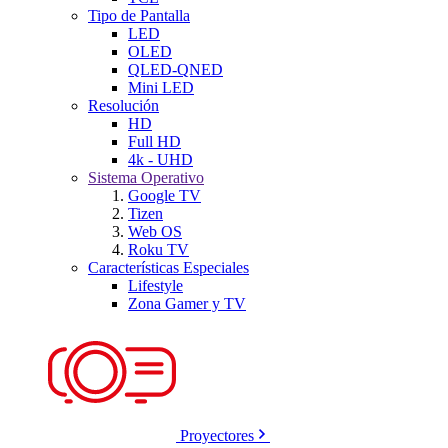
Tipo de Pantalla
LED
OLED
QLED-QNED
Mini LED
Resolución
HD
Full HD
4k - UHD
Sistema Operativo
Google TV
Tizen
Web OS
Roku TV
Características Especiales
Lifestyle
Zona Gamer y TV
Proyectores