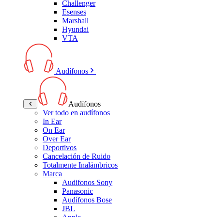
Challenger
Esenses
Marshall
Hyundai
VTA
Audífonos
Audífonos
Ver todo en audífonos
In Ear
On Ear
Over Ear
Deportivos
Cancelación de Ruido
Totalmente Inalámbricos
Marca
Audifonos Sony
Panasonic
Audífonos Bose
JBL