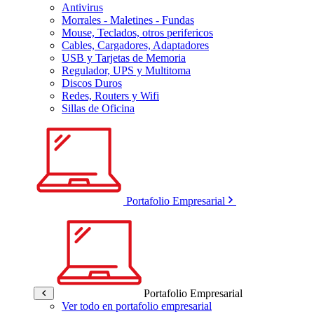
Antivirus
Morrales - Maletines - Fundas
Mouse, Teclados, otros perifericos
Cables, Cargadores, Adaptadores
USB y Tarjetas de Memoria
Regulador, UPS y Multitoma
Discos Duros
Redes, Routers y Wifi
Sillas de Oficina
Portafolio Empresarial
Portafolio Empresarial
Ver todo en portafolio empresarial