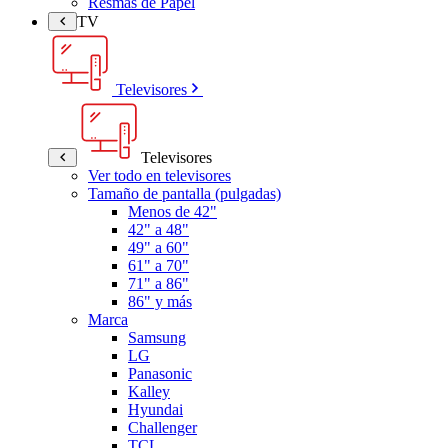
Resmas de Papel
TV
Televisores
Televisores
Ver todo en televisores
Tamaño de pantalla (pulgadas)
Menos de 42"
42" a 48"
49" a 60"
61" a 70"
71" a 86"
86" y más
Marca
Samsung
LG
Panasonic
Kalley
Hyundai
Challenger
TCL