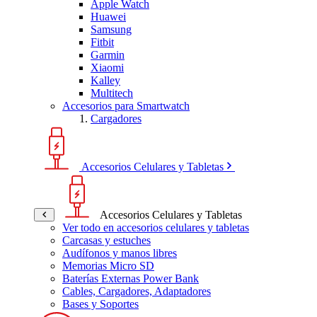
Apple Watch
Huawei
Samsung
Fitbit
Garmin
Xiaomi
Kalley
Multitech
Accesorios para Smartwatch
Cargadores
Accesorios Celulares y Tabletas
Accesorios Celulares y Tabletas
Ver todo en accesorios celulares y tabletas
Carcasas y estuches
Audífonos y manos libres
Memorias Micro SD
Baterías Externas Power Bank
Cables, Cargadores, Adaptadores
Bases y Soportes