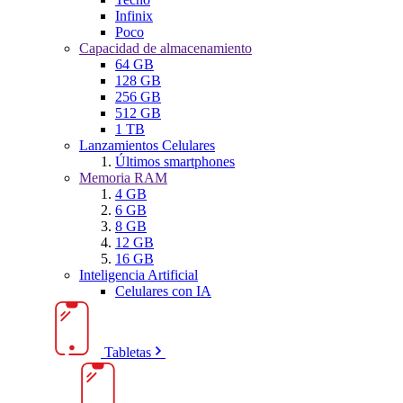
Infinix
Poco
Capacidad de almacenamiento
64 GB
128 GB
256 GB
512 GB
1 TB
Lanzamientos Celulares
Últimos smartphones
Memoria RAM
4 GB
6 GB
8 GB
12 GB
16 GB
Inteligencia Artificial
Celulares con IA
Tabletas