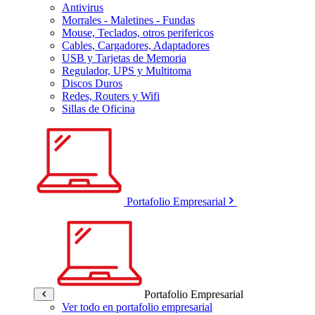
Antivirus
Morrales - Maletines - Fundas
Mouse, Teclados, otros perifericos
Cables, Cargadores, Adaptadores
USB y Tarjetas de Memoria
Regulador, UPS y Multitoma
Discos Duros
Redes, Routers y Wifi
Sillas de Oficina
Portafolio Empresarial
Portafolio Empresarial
Ver todo en portafolio empresarial