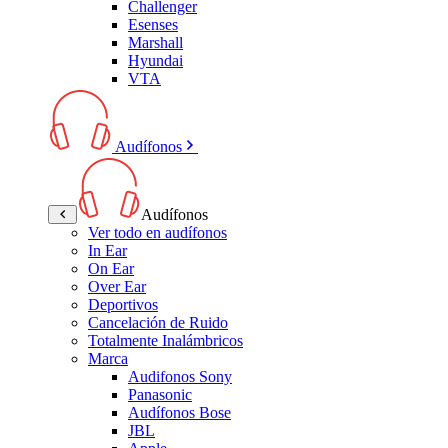
Challenger
Esenses
Marshall
Hyundai
VTA
Audífonos
Audífonos
Ver todo en audífonos
In Ear
On Ear
Over Ear
Deportivos
Cancelación de Ruido
Totalmente Inalámbricos
Marca
Audifonos Sony
Panasonic
Audífonos Bose
JBL