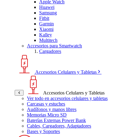
Apple Watch
Huawei
Samsung
Fitbit
Garmin
Xiaomi
Kalley
Multitech
Accesorios para Smartwatch
Cargadores
Accesorios Celulares y Tabletas
Accesorios Celulares y Tabletas
Ver todo en accesorios celulares y tabletas
Carcasas y estuches
Audífonos y manos libres
Memorias Micro SD
Baterías Externas Power Bank
Cables, Cargadores, Adaptadores
Bases y Soportes