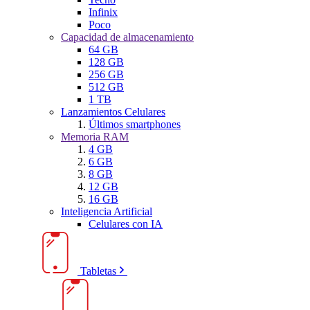
Infinix
Poco
Capacidad de almacenamiento
64 GB
128 GB
256 GB
512 GB
1 TB
Lanzamientos Celulares
Últimos smartphones
Memoria RAM
4 GB
6 GB
8 GB
12 GB
16 GB
Inteligencia Artificial
Celulares con IA
Tabletas