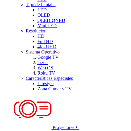
Tipo de Pantalla
LED
OLED
QLED-QNED
Mini LED
Resolución
HD
Full HD
4k - UHD
Sistema Operativo
Google TV
Tizen
Web OS
Roku TV
Características Especiales
Lifestyle
Zona Gamer y TV
Proyectores