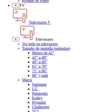
Resmas de Papel
TV
Televisores
Televisores
Ver todo en televisores
Tamaño de pantalla (pulgadas)
Menos de 42"
42" a 48"
49" a 60"
61" a 70"
71" a 86"
86" y más
Marca
Samsung
LG
Panasonic
Kalley
Hyundai
Challenger
TCL