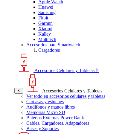
Apple Watch
Huawei
Samsung
Fitbit
Garmin
Xiaomi
Kalley
Multitech
Accesorios para Smartwatch
Cargadores
Accesorios Celulares y Tabletas
Accesorios Celulares y Tabletas
Ver todo en accesorios celulares y tabletas
Carcasas y estuches
Audífonos y manos libres
Memorias Micro SD
Baterías Externas Power Bank
Cables, Cargadores, Adaptadores
Bases y Soportes