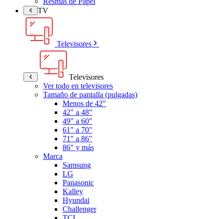
Resmas de Papel
TV
Televisores
Televisores
Ver todo en televisores
Tamaño de pantalla (pulgadas)
Menos de 42"
42" a 48"
49" a 60"
61" a 70"
71" a 86"
86" y más
Marca
Samsung
LG
Panasonic
Kalley
Hyundai
Challenger
TCL