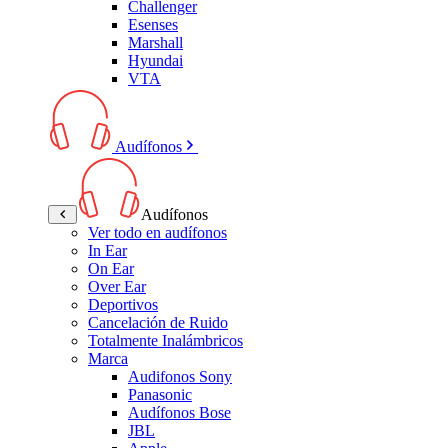
Challenger
Esenses
Marshall
Hyundai
VTA
Audífonos
Audífonos
Ver todo en audífonos
In Ear
On Ear
Over Ear
Deportivos
Cancelación de Ruido
Totalmente Inalámbricos
Marca
Audifonos Sony
Panasonic
Audífonos Bose
JBL