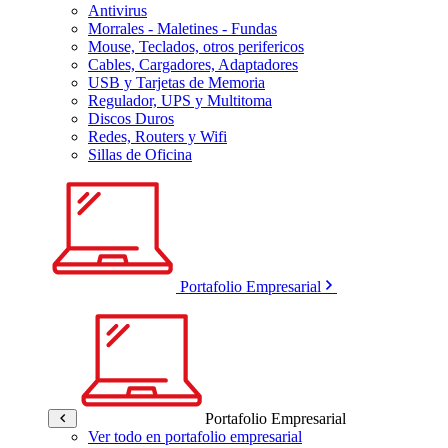
Antivirus
Morrales - Maletines - Fundas
Mouse, Teclados, otros perifericos
Cables, Cargadores, Adaptadores
USB y Tarjetas de Memoria
Regulador, UPS y Multitoma
Discos Duros
Redes, Routers y Wifi
Sillas de Oficina
Portafolio Empresarial
Portafolio Empresarial
Ver todo en portafolio empresarial