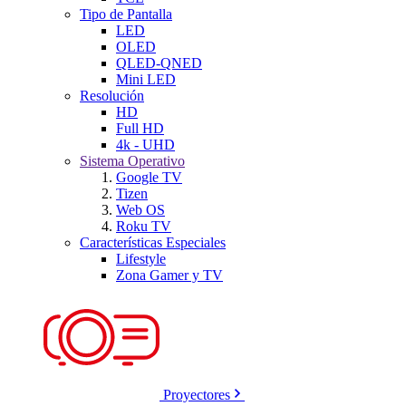
Tipo de Pantalla
LED
OLED
QLED-QNED
Mini LED
Resolución
HD
Full HD
4k - UHD
Sistema Operativo
Google TV
Tizen
Web OS
Roku TV
Características Especiales
Lifestyle
Zona Gamer y TV
Proyectores