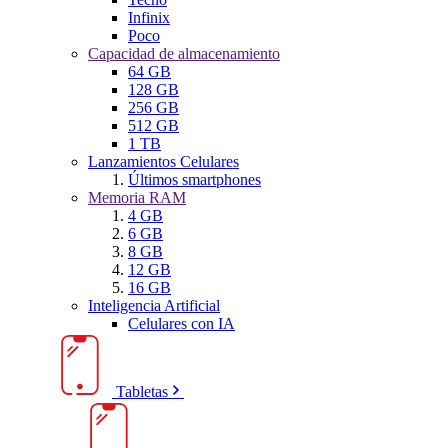
Infinix
Poco
Capacidad de almacenamiento
64 GB
128 GB
256 GB
512 GB
1 TB
Lanzamientos Celulares
Últimos smartphones
Memoria RAM
4 GB
6 GB
8 GB
12 GB
16 GB
Inteligencia Artificial
Celulares con IA
Tabletas