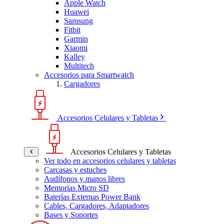
Apple Watch
Huawei
Samsung
Fitbit
Garmin
Xiaomi
Kalley
Multitech
Accesorios para Smartwatch
Cargadores
Accesorios Celulares y Tabletas
Accesorios Celulares y Tabletas
Ver todo en accesorios celulares y tabletas
Carcasas y estuches
Audífonos y manos libres
Memorias Micro SD
Baterías Externas Power Bank
Cables, Cargadores, Adaptadores
Bases y Soportes