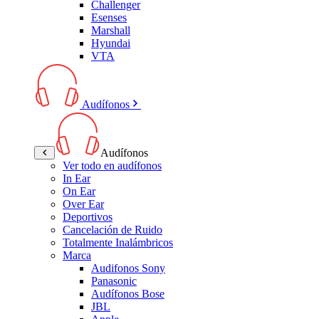
Challenger
Esenses
Marshall
Hyundai
VTA
Audífonos
Audífonos
Ver todo en audífonos
In Ear
On Ear
Over Ear
Deportivos
Cancelación de Ruido
Totalmente Inalámbricos
Marca
Audifonos Sony
Panasonic
Audífonos Bose
JBL