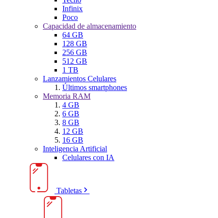
Infinix
Poco
Capacidad de almacenamiento
64 GB
128 GB
256 GB
512 GB
1 TB
Lanzamientos Celulares
Últimos smartphones
Memoria RAM
4 GB
6 GB
8 GB
12 GB
16 GB
Inteligencia Artificial
Celulares con IA
Tabletas