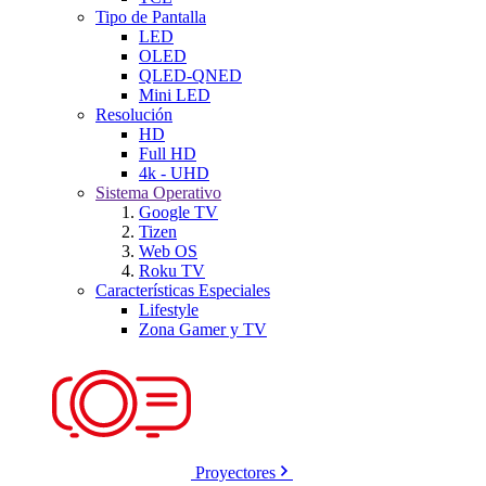
Tipo de Pantalla
LED
OLED
QLED-QNED
Mini LED
Resolución
HD
Full HD
4k - UHD
Sistema Operativo
Google TV
Tizen
Web OS
Roku TV
Características Especiales
Lifestyle
Zona Gamer y TV
Proyectores