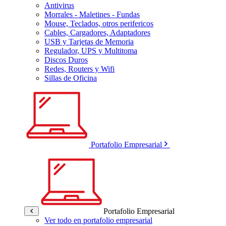
Antivirus
Morrales - Maletines - Fundas
Mouse, Teclados, otros perifericos
Cables, Cargadores, Adaptadores
USB y Tarjetas de Memoria
Regulador, UPS y Multitoma
Discos Duros
Redes, Routers y Wifi
Sillas de Oficina
Portafolio Empresarial
Portafolio Empresarial
Ver todo en portafolio empresarial