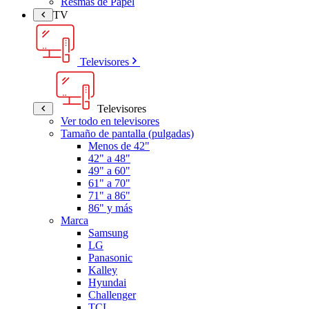
Resmas de Papel
TV
Televisores
Televisores
Ver todo en televisores
Tamaño de pantalla (pulgadas)
Menos de 42"
42" a 48"
49" a 60"
61" a 70"
71" a 86"
86" y más
Marca
Samsung
LG
Panasonic
Kalley
Hyundai
Challenger
TCL