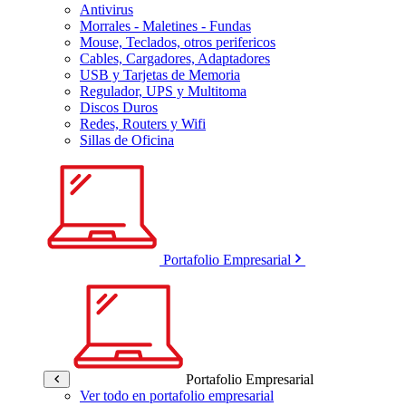
Antivirus
Morrales - Maletines - Fundas
Mouse, Teclados, otros perifericos
Cables, Cargadores, Adaptadores
USB y Tarjetas de Memoria
Regulador, UPS y Multitoma
Discos Duros
Redes, Routers y Wifi
Sillas de Oficina
Portafolio Empresarial
Portafolio Empresarial
Ver todo en portafolio empresarial