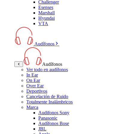
Challenger
Esenses
Marshall
Hyundai
VTA
Audífonos
Audífonos
Ver todo en audífonos
In Ear
On Ear
Over Ear
Deportivos
Cancelación de Ruido
Totalmente Inalámbricos
Marca
Audifonos Sony
Panasonic
Audífonos Bose
JBL