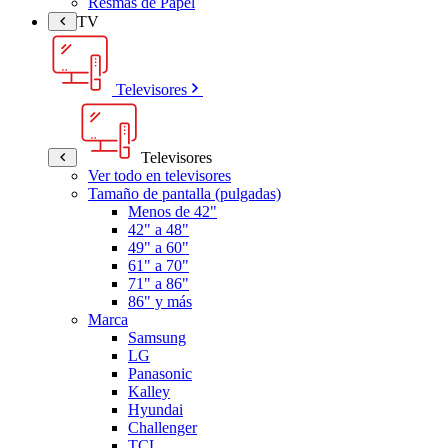
Resmas de Papel
TV
Televisores
Televisores
Ver todo en televisores
Tamaño de pantalla (pulgadas)
Menos de 42"
42" a 48"
49" a 60"
61" a 70"
71" a 86"
86" y más
Marca
Samsung
LG
Panasonic
Kalley
Hyundai
Challenger
TCL