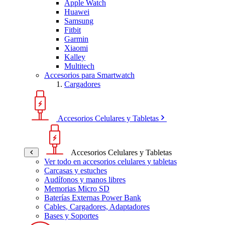
Apple Watch
Huawei
Samsung
Fitbit
Garmin
Xiaomi
Kalley
Multitech
Accesorios para Smartwatch
Cargadores
Accesorios Celulares y Tabletas
Accesorios Celulares y Tabletas
Ver todo en accesorios celulares y tabletas
Carcasas y estuches
Audífonos y manos libres
Memorias Micro SD
Baterías Externas Power Bank
Cables, Cargadores, Adaptadores
Bases y Soportes