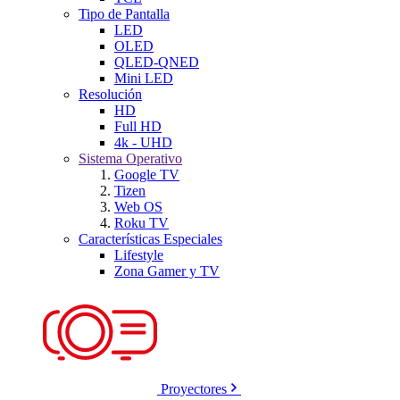
Tipo de Pantalla
LED
OLED
QLED-QNED
Mini LED
Resolución
HD
Full HD
4k - UHD
Sistema Operativo
Google TV
Tizen
Web OS
Roku TV
Características Especiales
Lifestyle
Zona Gamer y TV
Proyectores