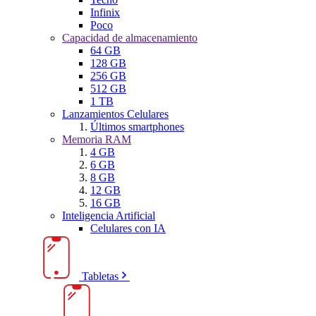
Infinix
Poco
Capacidad de almacenamiento
64 GB
128 GB
256 GB
512 GB
1 TB
Lanzamientos Celulares
Últimos smartphones
Memoria RAM
4 GB
6 GB
8 GB
12 GB
16 GB
Inteligencia Artificial
Celulares con IA
Tabletas