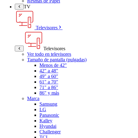
Resmas de Papel
TV
Televisores
Televisores
Ver todo en televisores
Tamaño de pantalla (pulgadas)
Menos de 42"
42" a 48"
49" a 60"
61" a 70"
71" a 86"
86" y más
Marca
Samsung
LG
Panasonic
Kalley
Hyundai
Challenger
TCL