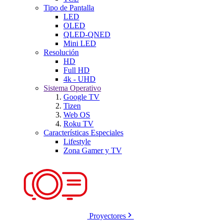
Tipo de Pantalla
LED
OLED
QLED-QNED
Mini LED
Resolución
HD
Full HD
4k - UHD
Sistema Operativo
Google TV
Tizen
Web OS
Roku TV
Características Especiales
Lifestyle
Zona Gamer y TV
Proyectores