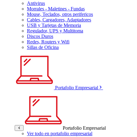
Antivirus
Morrales - Maletines - Fundas
Mouse, Teclados, otros perifericos
Cables, Cargadores, Adaptadores
USB y Tarjetas de Memoria
Regulador, UPS y Multitoma
Discos Duros
Redes, Routers y Wifi
Sillas de Oficina
Portafolio Empresarial
Portafolio Empresarial
Ver todo en portafolio empresarial