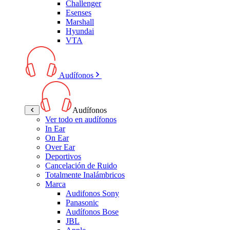
Challenger
Esenses
Marshall
Hyundai
VTA
Audífonos
Audífonos
Ver todo en audífonos
In Ear
On Ear
Over Ear
Deportivos
Cancelación de Ruido
Totalmente Inalámbricos
Marca
Audifonos Sony
Panasonic
Audífonos Bose
JBL