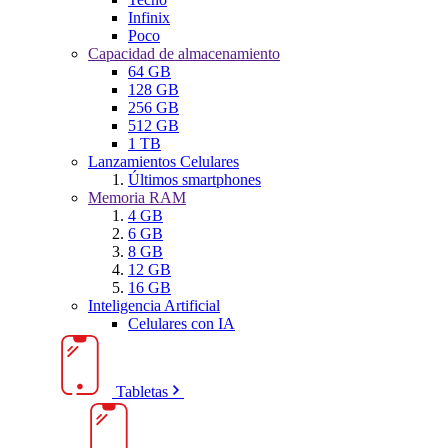
Infinix
Poco
Capacidad de almacenamiento
64 GB
128 GB
256 GB
512 GB
1 TB
Lanzamientos Celulares
Últimos smartphones
Memoria RAM
4 GB
6 GB
8 GB
12 GB
16 GB
Inteligencia Artificial
Celulares con IA
Tabletas