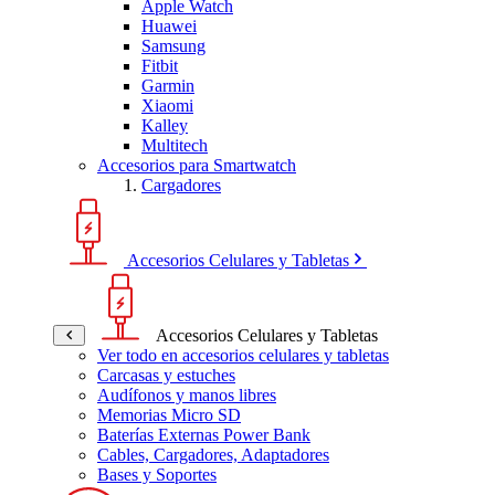
Apple Watch
Huawei
Samsung
Fitbit
Garmin
Xiaomi
Kalley
Multitech
Accesorios para Smartwatch
Cargadores
Accesorios Celulares y Tabletas
Accesorios Celulares y Tabletas
Ver todo en accesorios celulares y tabletas
Carcasas y estuches
Audífonos y manos libres
Memorias Micro SD
Baterías Externas Power Bank
Cables, Cargadores, Adaptadores
Bases y Soportes