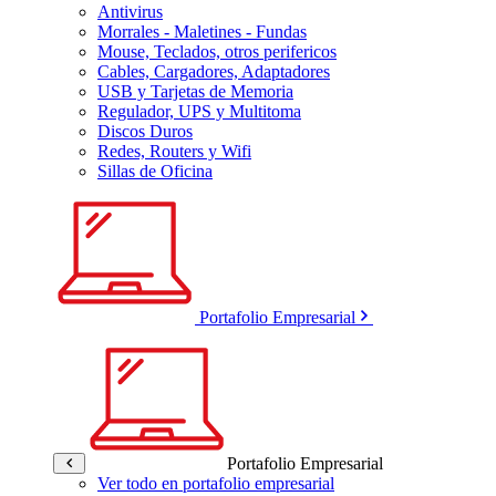
Antivirus
Morrales - Maletines - Fundas
Mouse, Teclados, otros perifericos
Cables, Cargadores, Adaptadores
USB y Tarjetas de Memoria
Regulador, UPS y Multitoma
Discos Duros
Redes, Routers y Wifi
Sillas de Oficina
Portafolio Empresarial
Portafolio Empresarial
Ver todo en portafolio empresarial