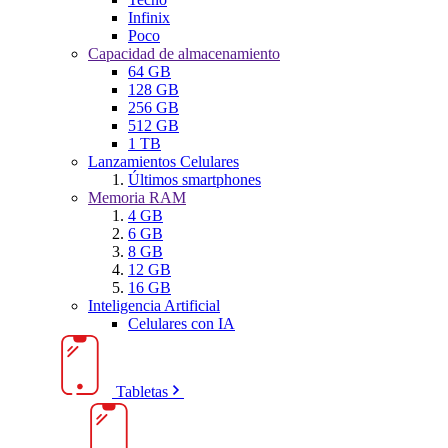
Infinix
Poco
Capacidad de almacenamiento
64 GB
128 GB
256 GB
512 GB
1 TB
Lanzamientos Celulares
Últimos smartphones
Memoria RAM
4 GB
6 GB
8 GB
12 GB
16 GB
Inteligencia Artificial
Celulares con IA
Tabletas