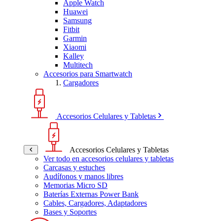
Apple Watch
Huawei
Samsung
Fitbit
Garmin
Xiaomi
Kalley
Multitech
Accesorios para Smartwatch
Cargadores
Accesorios Celulares y Tabletas
Accesorios Celulares y Tabletas
Ver todo en accesorios celulares y tabletas
Carcasas y estuches
Audífonos y manos libres
Memorias Micro SD
Baterías Externas Power Bank
Cables, Cargadores, Adaptadores
Bases y Soportes