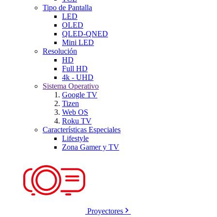
Tipo de Pantalla
LED
OLED
QLED-QNED
Mini LED
Resolución
HD
Full HD
4k - UHD
Sistema Operativo
Google TV
Tizen
Web OS
Roku TV
Características Especiales
Lifestyle
Zona Gamer y TV
Proyectores