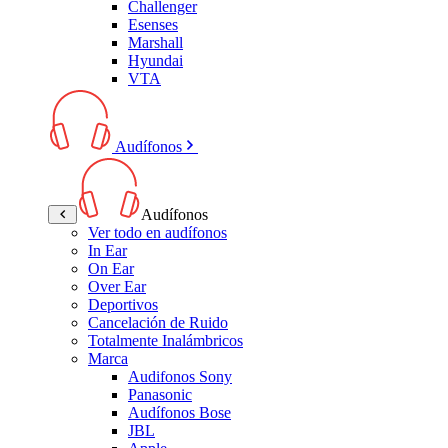
Challenger
Esenses
Marshall
Hyundai
VTA
Audífonos
Audífonos
Ver todo en audífonos
In Ear
On Ear
Over Ear
Deportivos
Cancelación de Ruido
Totalmente Inalámbricos
Marca
Audifonos Sony
Panasonic
Audífonos Bose
JBL