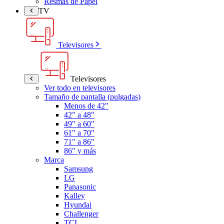
Resmas de Papel
TV
Televisores
Televisores
Ver todo en televisores
Tamaño de pantalla (pulgadas)
Menos de 42"
42" a 48"
49" a 60"
61" a 70"
71" a 86"
86" y más
Marca
Samsung
LG
Panasonic
Kalley
Hyundai
Challenger
TCL