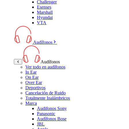
Challenger
Esenses
Marshall
Hyundai
VTA
Audífonos
Audífonos
Ver todo en audífonos
In Ear
On Ear
Over Ear
Deportivos
Cancelación de Ruido
Totalmente Inalámbricos
Marca
Audifonos Sony
Panasonic
Audífonos Bose
JBL