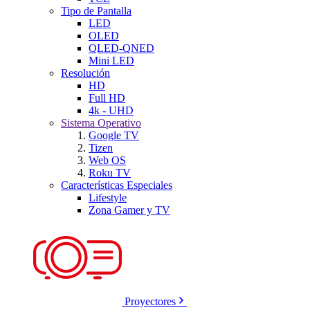
Tipo de Pantalla
LED
OLED
QLED-QNED
Mini LED
Resolución
HD
Full HD
4k - UHD
Sistema Operativo
Google TV
Tizen
Web OS
Roku TV
Características Especiales
Lifestyle
Zona Gamer y TV
Proyectores