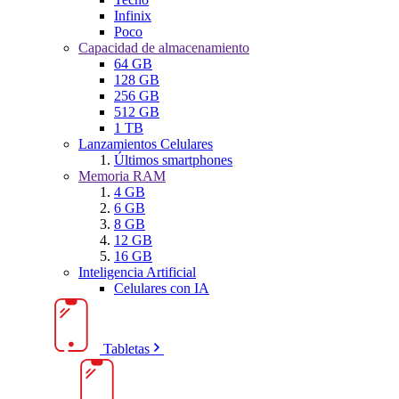
Infinix
Poco
Capacidad de almacenamiento
64 GB
128 GB
256 GB
512 GB
1 TB
Lanzamientos Celulares
Últimos smartphones
Memoria RAM
4 GB
6 GB
8 GB
12 GB
16 GB
Inteligencia Artificial
Celulares con IA
Tabletas