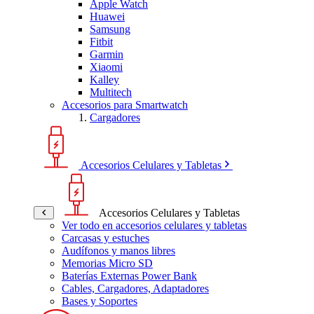
Apple Watch
Huawei
Samsung
Fitbit
Garmin
Xiaomi
Kalley
Multitech
Accesorios para Smartwatch
Cargadores
Accesorios Celulares y Tabletas
Accesorios Celulares y Tabletas
Ver todo en accesorios celulares y tabletas
Carcasas y estuches
Audífonos y manos libres
Memorias Micro SD
Baterías Externas Power Bank
Cables, Cargadores, Adaptadores
Bases y Soportes