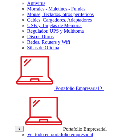
Antivirus
Morrales - Maletines - Fundas
Mouse, Teclados, otros perifericos
Cables, Cargadores, Adaptadores
USB y Tarjetas de Memoria
Regulador, UPS y Multitoma
Discos Duros
Redes, Routers y Wifi
Sillas de Oficina
Portafolio Empresarial
Portafolio Empresarial
Ver todo en portafolio empresarial