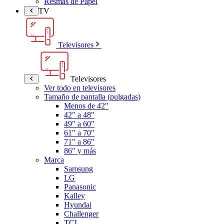
Resmas de Papel
TV
Televisores
Televisores
Ver todo en televisores
Tamaño de pantalla (pulgadas)
Menos de 42"
42" a 48"
49" a 60"
61" a 70"
71" a 86"
86" y más
Marca
Samsung
LG
Panasonic
Kalley
Hyundai
Challenger
TCL