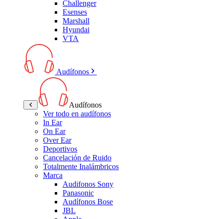
Challenger
Esenses
Marshall
Hyundai
VTA
Audífonos
Audífonos
Ver todo en audífonos
In Ear
On Ear
Over Ear
Deportivos
Cancelación de Ruido
Totalmente Inalámbricos
Marca
Audifonos Sony
Panasonic
Audífonos Bose
JBL