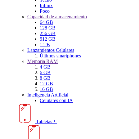
Infinix
Poco
Capacidad de almacenamiento
64 GB
128 GB
256 GB
512 GB
1 TB
Lanzamientos Celulares
Últimos smartphones
Memoria RAM
4 GB
6 GB
8 GB
12 GB
16 GB
Inteligencia Artificial
Celulares con IA
Tabletas