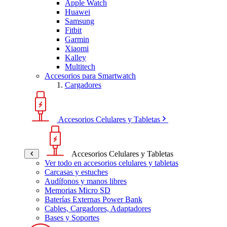
Apple Watch
Huawei
Samsung
Fitbit
Garmin
Xiaomi
Kalley
Multitech
Accesorios para Smartwatch
Cargadores
Accesorios Celulares y Tabletas
Accesorios Celulares y Tabletas
Ver todo en accesorios celulares y tabletas
Carcasas y estuches
Audífonos y manos libres
Memorias Micro SD
Baterías Externas Power Bank
Cables, Cargadores, Adaptadores
Bases y Soportes