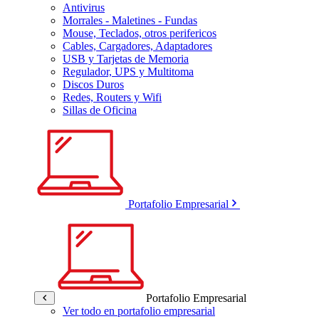
Antivirus
Morrales - Maletines - Fundas
Mouse, Teclados, otros perifericos
Cables, Cargadores, Adaptadores
USB y Tarjetas de Memoria
Regulador, UPS y Multitoma
Discos Duros
Redes, Routers y Wifi
Sillas de Oficina
Portafolio Empresarial
Portafolio Empresarial
Ver todo en portafolio empresarial