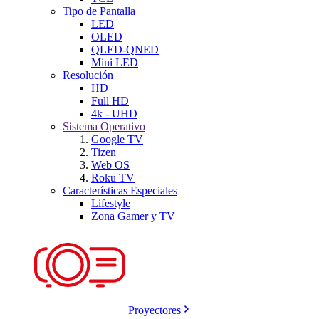
Tipo de Pantalla
LED
OLED
QLED-QNED
Mini LED
Resolución
HD
Full HD
4k - UHD
Sistema Operativo
Google TV
Tizen
Web OS
Roku TV
Características Especiales
Lifestyle
Zona Gamer y TV
Proyectores