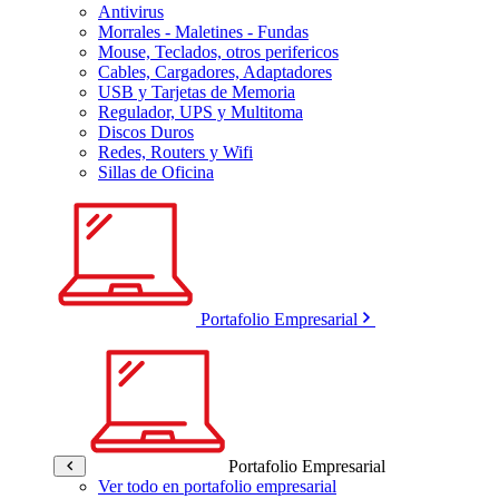
Antivirus
Morrales - Maletines - Fundas
Mouse, Teclados, otros perifericos
Cables, Cargadores, Adaptadores
USB y Tarjetas de Memoria
Regulador, UPS y Multitoma
Discos Duros
Redes, Routers y Wifi
Sillas de Oficina
Portafolio Empresarial
Portafolio Empresarial
Ver todo en portafolio empresarial