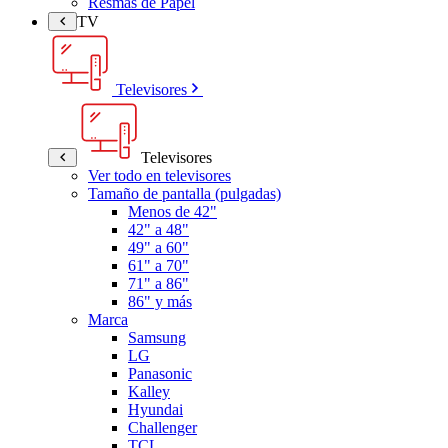
Resmas de Papel
TV
Televisores
Televisores
Ver todo en televisores
Tamaño de pantalla (pulgadas)
Menos de 42"
42" a 48"
49" a 60"
61" a 70"
71" a 86"
86" y más
Marca
Samsung
LG
Panasonic
Kalley
Hyundai
Challenger
TCL