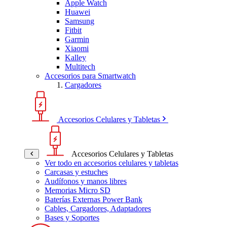
Apple Watch
Huawei
Samsung
Fitbit
Garmin
Xiaomi
Kalley
Multitech
Accesorios para Smartwatch
Cargadores
Accesorios Celulares y Tabletas
Accesorios Celulares y Tabletas
Ver todo en accesorios celulares y tabletas
Carcasas y estuches
Audífonos y manos libres
Memorias Micro SD
Baterías Externas Power Bank
Cables, Cargadores, Adaptadores
Bases y Soportes