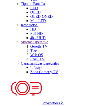
Tipo de Pantalla
LED
OLED
QLED-QNED
Mini LED
Resolución
HD
Full HD
4k - UHD
Sistema Operativo
Google TV
Tizen
Web OS
Roku TV
Características Especiales
Lifestyle
Zona Gamer y TV
Proyectores