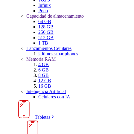
Infinix
Poco
Capacidad de almacenamiento
64 GB
128 GB
256 GB
512 GB
1 TB
Lanzamientos Celulares
Últimos smartphones
Memoria RAM
4 GB
6 GB
8 GB
12 GB
16 GB
Inteligencia Artificial
Celulares con IA
Tabletas