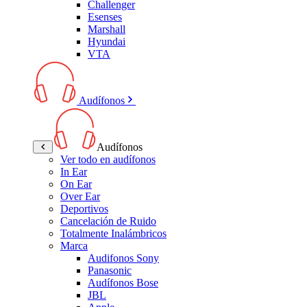
Challenger
Esenses
Marshall
Hyundai
VTA
Audífonos
Audífonos
Ver todo en audífonos
In Ear
On Ear
Over Ear
Deportivos
Cancelación de Ruido
Totalmente Inalámbricos
Marca
Audifonos Sony
Panasonic
Audífonos Bose
JBL