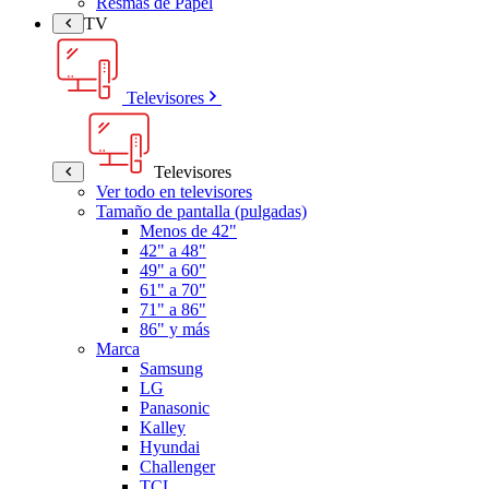
Resmas de Papel
TV
Televisores
Televisores
Ver todo en televisores
Tamaño de pantalla (pulgadas)
Menos de 42"
42" a 48"
49" a 60"
61" a 70"
71" a 86"
86" y más
Marca
Samsung
LG
Panasonic
Kalley
Hyundai
Challenger
TCL