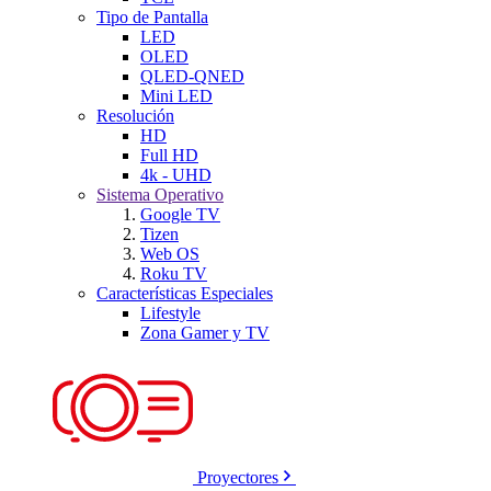
Tipo de Pantalla
LED
OLED
QLED-QNED
Mini LED
Resolución
HD
Full HD
4k - UHD
Sistema Operativo
Google TV
Tizen
Web OS
Roku TV
Características Especiales
Lifestyle
Zona Gamer y TV
Proyectores