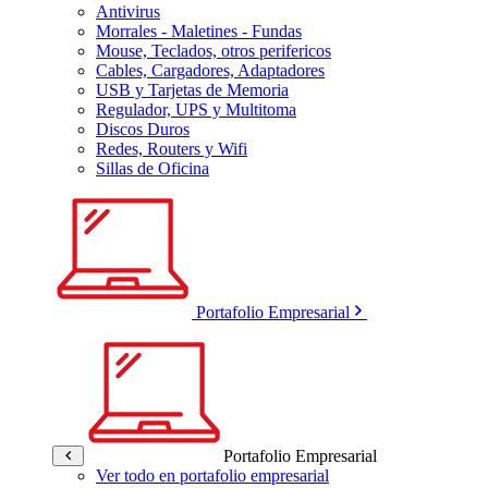
Antivirus
Morrales - Maletines - Fundas
Mouse, Teclados, otros perifericos
Cables, Cargadores, Adaptadores
USB y Tarjetas de Memoria
Regulador, UPS y Multitoma
Discos Duros
Redes, Routers y Wifi
Sillas de Oficina
Portafolio Empresarial
Portafolio Empresarial
Ver todo en portafolio empresarial