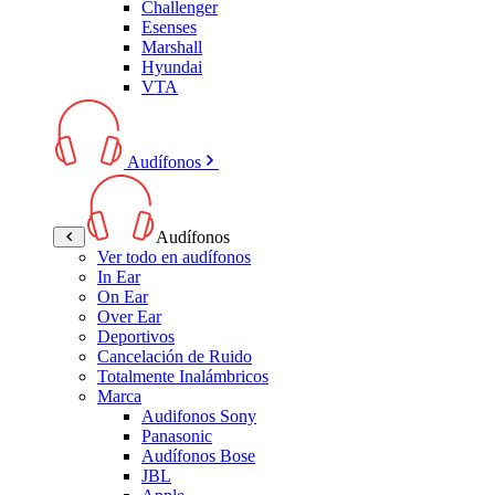
Challenger
Esenses
Marshall
Hyundai
VTA
Audífonos
Audífonos
Ver todo en audífonos
In Ear
On Ear
Over Ear
Deportivos
Cancelación de Ruido
Totalmente Inalámbricos
Marca
Audifonos Sony
Panasonic
Audífonos Bose
JBL