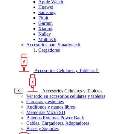
Apple Watch
Huawei
Samsung
Fitbit
Garmin
Xiaomi
Kalley
Multitech
Accesorios para Smartwatch
Cargadores
Accesorios Celulares y Tabletas
Accesorios Celulares y Tabletas
Ver todo en accesorios celulares y tabletas
Carcasas y estuches
Audífonos y manos libres
Memorias Micro SD
Baterías Externas Power Bank
Cables, Cargadores, Adaptadores
Bases y Soportes