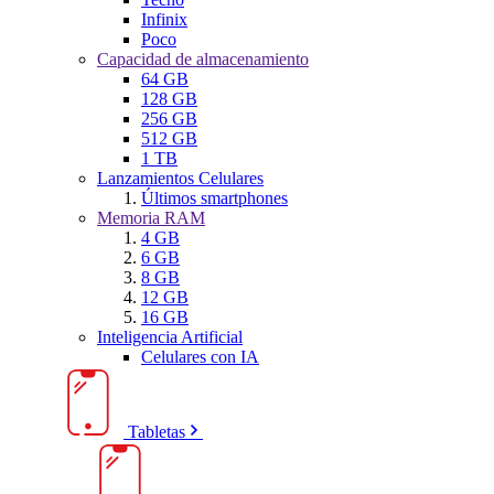
Infinix
Poco
Capacidad de almacenamiento
64 GB
128 GB
256 GB
512 GB
1 TB
Lanzamientos Celulares
Últimos smartphones
Memoria RAM
4 GB
6 GB
8 GB
12 GB
16 GB
Inteligencia Artificial
Celulares con IA
Tabletas