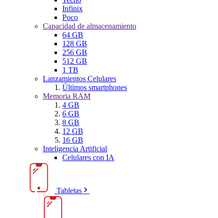
Infinix
Poco
Capacidad de almacenamiento
64 GB
128 GB
256 GB
512 GB
1 TB
Lanzamientos Celulares
Últimos smartphones
Memoria RAM
4 GB
6 GB
8 GB
12 GB
16 GB
Inteligencia Artificial
Celulares con IA
Tabletas