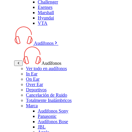
Challenger
Esenses
Marshall
Hyundai
VTA
Audífonos
Audífonos
Ver todo en audífonos
In Ear
On Ear
Over Ear
Deportivos
Cancelación de Ruido
Totalmente Inalámbricos
Marca
Audifonos Sony
Panasonic
Audífonos Bose
JBL