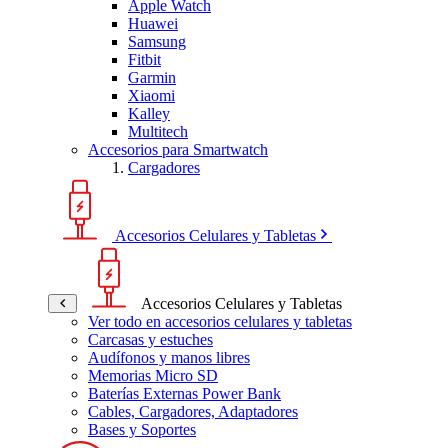
Apple Watch
Huawei
Samsung
Fitbit
Garmin
Xiaomi
Kalley
Multitech
Accesorios para Smartwatch
Cargadores
Accesorios Celulares y Tabletas
Accesorios Celulares y Tabletas
Ver todo en accesorios celulares y tabletas
Carcasas y estuches
Audífonos y manos libres
Memorias Micro SD
Baterías Externas Power Bank
Cables, Cargadores, Adaptadores
Bases y Soportes