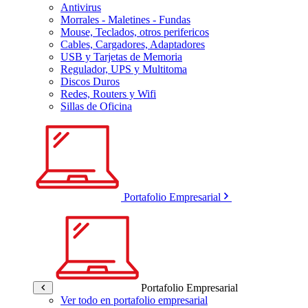
Antivirus
Morrales - Maletines - Fundas
Mouse, Teclados, otros perifericos
Cables, Cargadores, Adaptadores
USB y Tarjetas de Memoria
Regulador, UPS y Multitoma
Discos Duros
Redes, Routers y Wifi
Sillas de Oficina
Portafolio Empresarial
Portafolio Empresarial
Ver todo en portafolio empresarial