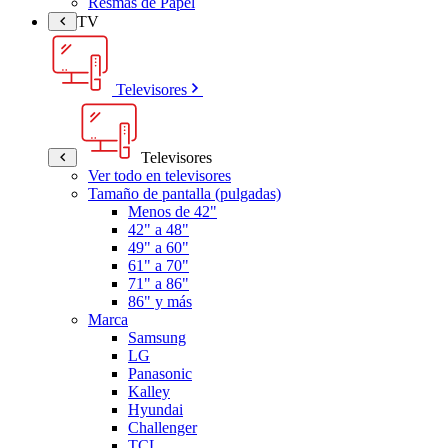
Resmas de Papel
TV
Televisores
Televisores
Ver todo en televisores
Tamaño de pantalla (pulgadas)
Menos de 42"
42" a 48"
49" a 60"
61" a 70"
71" a 86"
86" y más
Marca
Samsung
LG
Panasonic
Kalley
Hyundai
Challenger
TCL