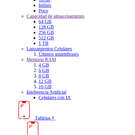
Infinix
Poco
Capacidad de almacenamiento
64 GB
128 GB
256 GB
512 GB
1 TB
Lanzamientos Celulares
Últimos smartphones
Memoria RAM
4 GB
6 GB
8 GB
12 GB
16 GB
Inteligencia Artificial
Celulares con IA
Tabletas