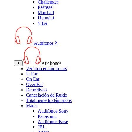
Challenger
Esenses
Marshall
Hyundai
VTA
Audífonos
Audífonos
Ver todo en audífonos
In Ear
On Ear
Over Ear
Deportivos
Cancelación de Ruido
Totalmente Inalámbricos
Marca
Audifonos Sony
Panasonic
Audífonos Bose
JBL