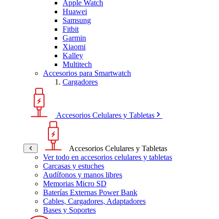
Apple Watch
Huawei
Samsung
Fitbit
Garmin
Xiaomi
Kalley
Multitech
Accesorios para Smartwatch
Cargadores
Accesorios Celulares y Tabletas
Accesorios Celulares y Tabletas
Ver todo en accesorios celulares y tabletas
Carcasas y estuches
Audífonos y manos libres
Memorias Micro SD
Baterías Externas Power Bank
Cables, Cargadores, Adaptadores
Bases y Soportes