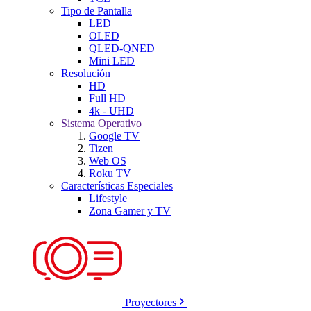
Tipo de Pantalla
LED
OLED
QLED-QNED
Mini LED
Resolución
HD
Full HD
4k - UHD
Sistema Operativo
Google TV
Tizen
Web OS
Roku TV
Características Especiales
Lifestyle
Zona Gamer y TV
Proyectores