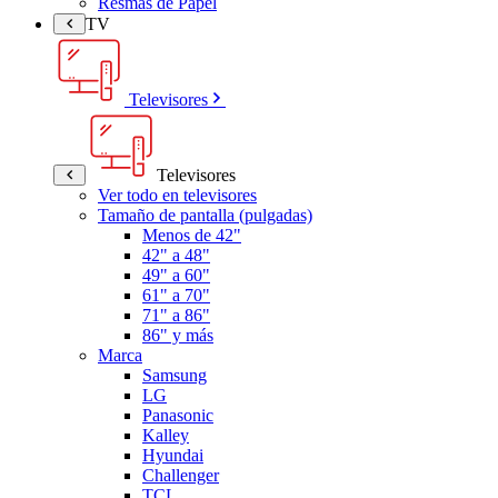
Resmas de Papel
TV
Televisores
Televisores
Ver todo en televisores
Tamaño de pantalla (pulgadas)
Menos de 42"
42" a 48"
49" a 60"
61" a 70"
71" a 86"
86" y más
Marca
Samsung
LG
Panasonic
Kalley
Hyundai
Challenger
TCL