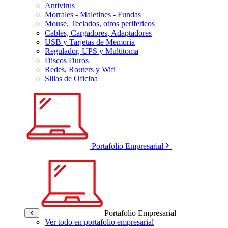
Antivirus
Morrales - Maletines - Fundas
Mouse, Teclados, otros perifericos
Cables, Cargadores, Adaptadores
USB y Tarjetas de Memoria
Regulador, UPS y Multitoma
Discos Duros
Redes, Routers y Wifi
Sillas de Oficina
Portafolio Empresarial
Portafolio Empresarial
Ver todo en portafolio empresarial