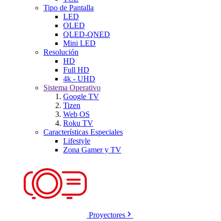
Tipo de Pantalla
LED
OLED
QLED-QNED
Mini LED
Resolución
HD
Full HD
4k - UHD
Sistema Operativo
Google TV
Tizen
Web OS
Roku TV
Características Especiales
Lifestyle
Zona Gamer y TV
Proyectores