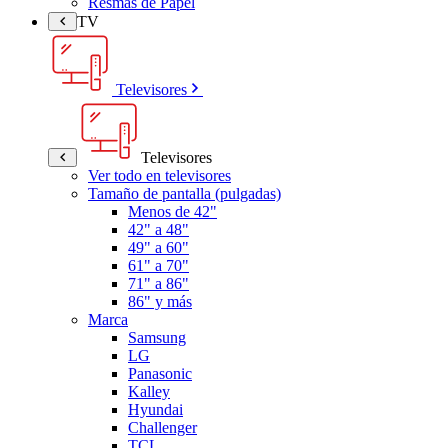
Resmas de Papel
TV
Televisores
Televisores
Ver todo en televisores
Tamaño de pantalla (pulgadas)
Menos de 42"
42" a 48"
49" a 60"
61" a 70"
71" a 86"
86" y más
Marca
Samsung
LG
Panasonic
Kalley
Hyundai
Challenger
TCL