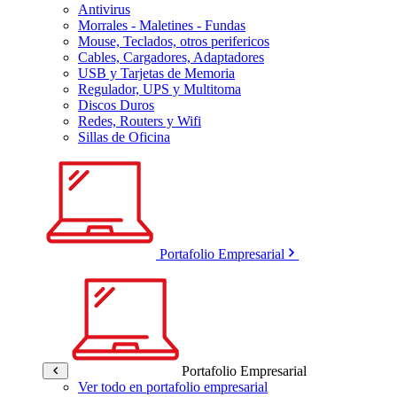
Antivirus
Morrales - Maletines - Fundas
Mouse, Teclados, otros perifericos
Cables, Cargadores, Adaptadores
USB y Tarjetas de Memoria
Regulador, UPS y Multitoma
Discos Duros
Redes, Routers y Wifi
Sillas de Oficina
Portafolio Empresarial
Portafolio Empresarial
Ver todo en portafolio empresarial