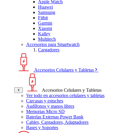
Apple Watch
Huawei
Samsung
Fitbit
Garmin
Xiaomi
Kalley
Multitech
Accesorios para Smartwatch
Cargadores
Accesorios Celulares y Tabletas
Accesorios Celulares y Tabletas
Ver todo en accesorios celulares y tabletas
Carcasas y estuches
Audífonos y manos libres
Memorias Micro SD
Baterías Externas Power Bank
Cables, Cargadores, Adaptadores
Bases y Soportes