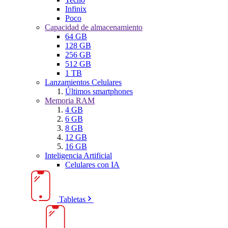
Infinix
Poco
Capacidad de almacenamiento
64 GB
128 GB
256 GB
512 GB
1 TB
Lanzamientos Celulares
Últimos smartphones
Memoria RAM
4 GB
6 GB
8 GB
12 GB
16 GB
Inteligencia Artificial
Celulares con IA
Tabletas