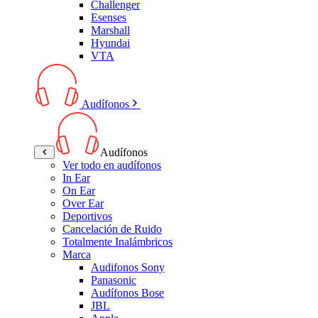
Challenger
Esenses
Marshall
Hyundai
VTA
Audífonos
Audífonos
Ver todo en audífonos
In Ear
On Ear
Over Ear
Deportivos
Cancelación de Ruido
Totalmente Inalámbricos
Marca
Audifonos Sony
Panasonic
Audífonos Bose
JBL