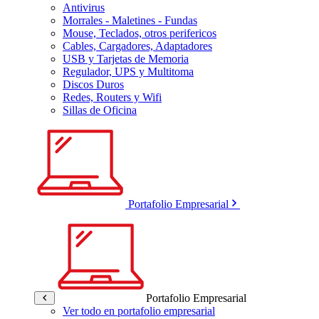
Antivirus
Morrales - Maletines - Fundas
Mouse, Teclados, otros perifericos
Cables, Cargadores, Adaptadores
USB y Tarjetas de Memoria
Regulador, UPS y Multitoma
Discos Duros
Redes, Routers y Wifi
Sillas de Oficina
Portafolio Empresarial
Portafolio Empresarial
Ver todo en portafolio empresarial