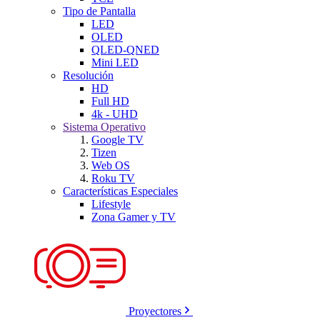
Tipo de Pantalla
LED
OLED
QLED-QNED
Mini LED
Resolución
HD
Full HD
4k - UHD
Sistema Operativo
Google TV
Tizen
Web OS
Roku TV
Características Especiales
Lifestyle
Zona Gamer y TV
Proyectores