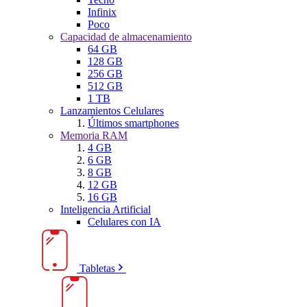
Infinix
Poco
Capacidad de almacenamiento
64 GB
128 GB
256 GB
512 GB
1 TB
Lanzamientos Celulares
Últimos smartphones
Memoria RAM
4 GB
6 GB
8 GB
12 GB
16 GB
Inteligencia Artificial
Celulares con IA
Tabletas