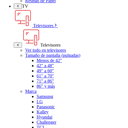
Resmas de Papel
TV
Televisores
Televisores
Ver todo en televisores
Tamaño de pantalla (pulgadas)
Menos de 42"
42" a 48"
49" a 60"
61" a 70"
71" a 86"
86" y más
Marca
Samsung
LG
Panasonic
Kalley
Hyundai
Challenger
TCL