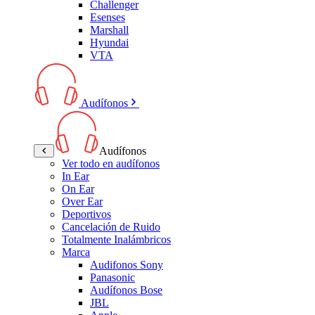
Challenger
Esenses
Marshall
Hyundai
VTA
Audífonos
Audífonos
Ver todo en audífonos
In Ear
On Ear
Over Ear
Deportivos
Cancelación de Ruido
Totalmente Inalámbricos
Marca
Audifonos Sony
Panasonic
Audífonos Bose
JBL