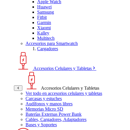
Apple Watch
Huawei
Samsung
Fitbit
Garmin
Xiaomi
Kalley
Multitech
Accesorios para Smartwatch
Cargadores
Accesorios Celulares y Tabletas
Accesorios Celulares y Tabletas
Ver todo en accesorios celulares y tabletas
Carcasas y estuches
Audífonos y manos libres
Memorias Micro SD
Baterías Externas Power Bank
Cables, Cargadores, Adaptadores
Bases y Soportes