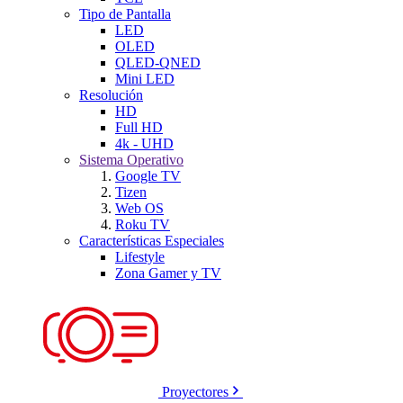
Tipo de Pantalla
LED
OLED
QLED-QNED
Mini LED
Resolución
HD
Full HD
4k - UHD
Sistema Operativo
Google TV
Tizen
Web OS
Roku TV
Características Especiales
Lifestyle
Zona Gamer y TV
Proyectores