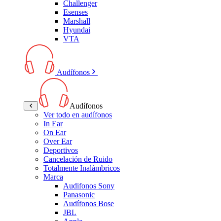
Challenger
Esenses
Marshall
Hyundai
VTA
Audífonos
Audífonos
Ver todo en audífonos
In Ear
On Ear
Over Ear
Deportivos
Cancelación de Ruido
Totalmente Inalámbricos
Marca
Audifonos Sony
Panasonic
Audífonos Bose
JBL