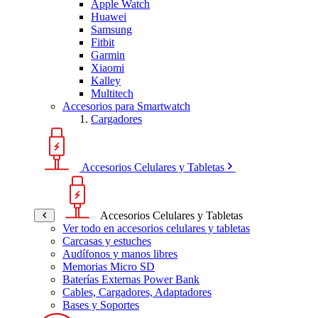
Apple Watch
Huawei
Samsung
Fitbit
Garmin
Xiaomi
Kalley
Multitech
Accesorios para Smartwatch
Cargadores
Accesorios Celulares y Tabletas
Accesorios Celulares y Tabletas
Ver todo en accesorios celulares y tabletas
Carcasas y estuches
Audífonos y manos libres
Memorias Micro SD
Baterías Externas Power Bank
Cables, Cargadores, Adaptadores
Bases y Soportes