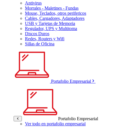
Antivirus
Morrales - Maletines - Fundas
Mouse, Teclados, otros perifericos
Cables, Cargadores, Adaptadores
USB y Tarjetas de Memoria
Regulador, UPS y Multitoma
Discos Duros
Redes, Routers y Wifi
Sillas de Oficina
Portafolio Empresarial
Portafolio Empresarial
Ver todo en portafolio empresarial