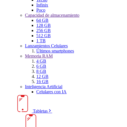
Infinix
Poco
Capacidad de almacenamiento
64 GB
128 GB
256 GB
512 GB
1 TB
Lanzamientos Celulares
Últimos smartphones
Memoria RAM
4 GB
6 GB
8 GB
12 GB
16 GB
Inteligencia Artificial
Celulares con IA
Tabletas