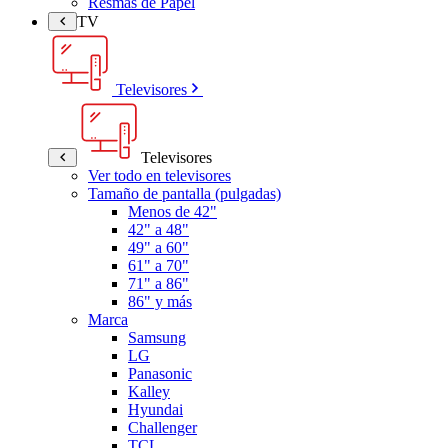
Resmas de Papel
TV
Televisores
Televisores
Ver todo en televisores
Tamaño de pantalla (pulgadas)
Menos de 42"
42" a 48"
49" a 60"
61" a 70"
71" a 86"
86" y más
Marca
Samsung
LG
Panasonic
Kalley
Hyundai
Challenger
TCL