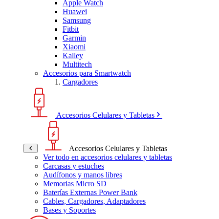
Apple Watch
Huawei
Samsung
Fitbit
Garmin
Xiaomi
Kalley
Multitech
Accesorios para Smartwatch
Cargadores
Accesorios Celulares y Tabletas
Accesorios Celulares y Tabletas
Ver todo en accesorios celulares y tabletas
Carcasas y estuches
Audífonos y manos libres
Memorias Micro SD
Baterías Externas Power Bank
Cables, Cargadores, Adaptadores
Bases y Soportes