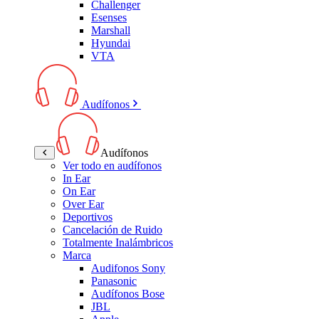
Challenger
Esenses
Marshall
Hyundai
VTA
Audífonos
Audífonos
Ver todo en audífonos
In Ear
On Ear
Over Ear
Deportivos
Cancelación de Ruido
Totalmente Inalámbricos
Marca
Audifonos Sony
Panasonic
Audífonos Bose
JBL