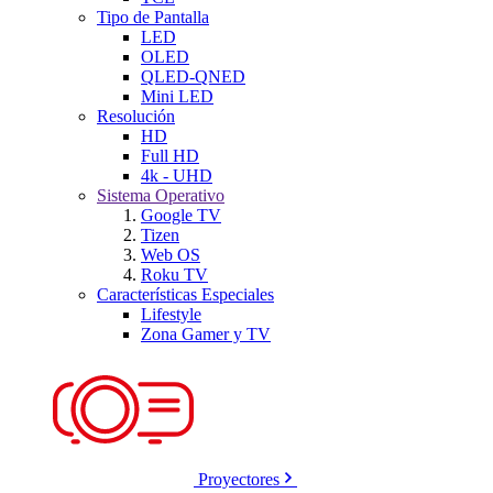
Tipo de Pantalla
LED
OLED
QLED-QNED
Mini LED
Resolución
HD
Full HD
4k - UHD
Sistema Operativo
Google TV
Tizen
Web OS
Roku TV
Características Especiales
Lifestyle
Zona Gamer y TV
Proyectores