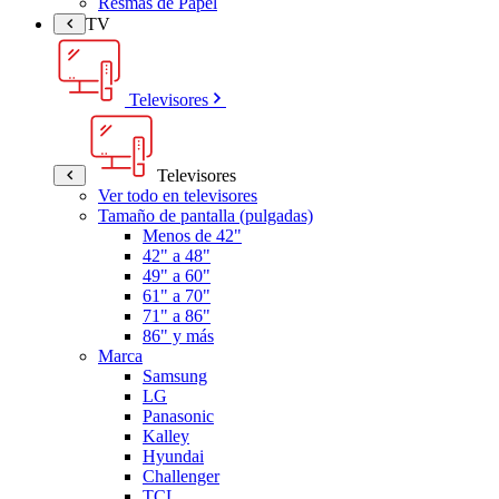
Resmas de Papel
TV
Televisores
Televisores
Ver todo en televisores
Tamaño de pantalla (pulgadas)
Menos de 42"
42" a 48"
49" a 60"
61" a 70"
71" a 86"
86" y más
Marca
Samsung
LG
Panasonic
Kalley
Hyundai
Challenger
TCL