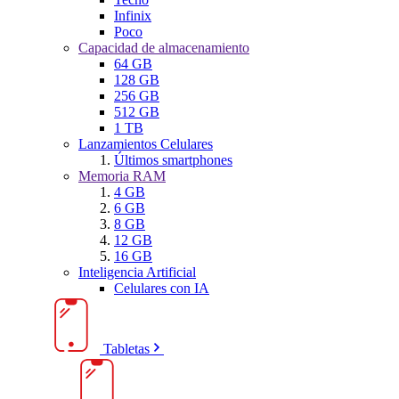
Infinix
Poco
Capacidad de almacenamiento
64 GB
128 GB
256 GB
512 GB
1 TB
Lanzamientos Celulares
Últimos smartphones
Memoria RAM
4 GB
6 GB
8 GB
12 GB
16 GB
Inteligencia Artificial
Celulares con IA
Tabletas