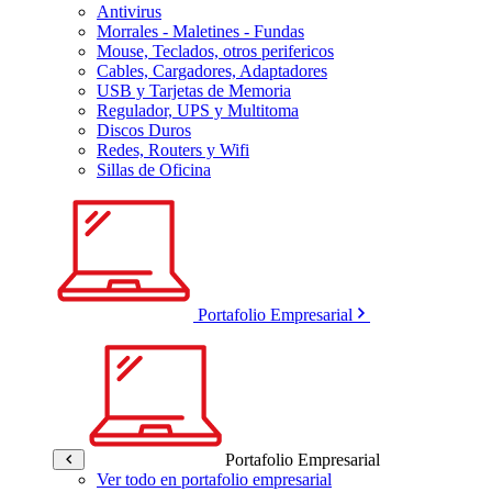
Antivirus
Morrales - Maletines - Fundas
Mouse, Teclados, otros perifericos
Cables, Cargadores, Adaptadores
USB y Tarjetas de Memoria
Regulador, UPS y Multitoma
Discos Duros
Redes, Routers y Wifi
Sillas de Oficina
Portafolio Empresarial
Portafolio Empresarial
Ver todo en portafolio empresarial