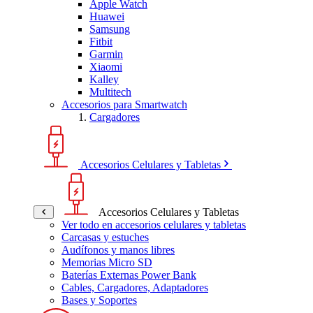
Apple Watch
Huawei
Samsung
Fitbit
Garmin
Xiaomi
Kalley
Multitech
Accesorios para Smartwatch
Cargadores
Accesorios Celulares y Tabletas
Accesorios Celulares y Tabletas
Ver todo en accesorios celulares y tabletas
Carcasas y estuches
Audífonos y manos libres
Memorias Micro SD
Baterías Externas Power Bank
Cables, Cargadores, Adaptadores
Bases y Soportes