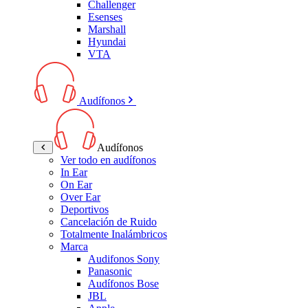
Challenger
Esenses
Marshall
Hyundai
VTA
Audífonos
Audífonos
Ver todo en audífonos
In Ear
On Ear
Over Ear
Deportivos
Cancelación de Ruido
Totalmente Inalámbricos
Marca
Audifonos Sony
Panasonic
Audífonos Bose
JBL