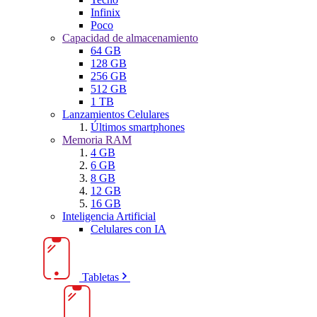
Infinix
Poco
Capacidad de almacenamiento
64 GB
128 GB
256 GB
512 GB
1 TB
Lanzamientos Celulares
Últimos smartphones
Memoria RAM
4 GB
6 GB
8 GB
12 GB
16 GB
Inteligencia Artificial
Celulares con IA
Tabletas