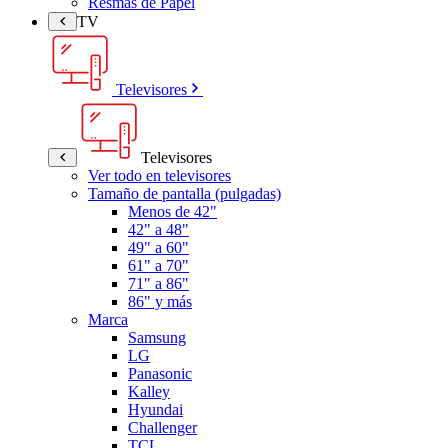
Resmas de Papel
TV
Televisores
Televisores
Ver todo en televisores
Tamaño de pantalla (pulgadas)
Menos de 42"
42" a 48"
49" a 60"
61" a 70"
71" a 86"
86" y más
Marca
Samsung
LG
Panasonic
Kalley
Hyundai
Challenger
TCL