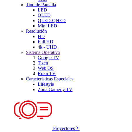
Tipo de Pantalla
LED
OLED
QLED-QNED
Mini LED
Resolución
HD
Full HD
4k - UHD
Sistema Operativo
Google TV
Tizen
Web OS
Roku TV
Características Especiales
Lifestyle
Zona Gamer y TV
Proyectores