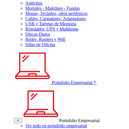
Antivirus
Morrales - Maletines - Fundas
Mouse, Teclados, otros perifericos
Cables, Cargadores, Adaptadores
USB y Tarjetas de Memoria
Regulador, UPS y Multitoma
Discos Duros
Redes, Routers y Wifi
Sillas de Oficina
Portafolio Empresarial
Portafolio Empresarial
Ver todo en portafolio empresarial