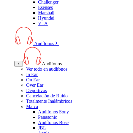
Challenger
Esenses
Marshall
Hyundai
VTA
Audífonos
Audífonos
Ver todo en audífonos
In Ear
On Ear
Over Ear
Deportivos
Cancelación de Ruido
Totalmente Inalámbricos
Marca
Audifonos Sony
Panasonic
Audífonos Bose
JBL