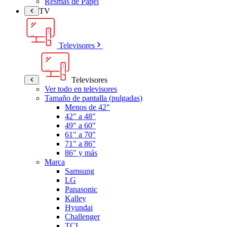
Resmas de Papel
TV
Televisores
Televisores
Ver todo en televisores
Tamaño de pantalla (pulgadas)
Menos de 42"
42" a 48"
49" a 60"
61" a 70"
71" a 86"
86" y más
Marca
Samsung
LG
Panasonic
Kalley
Hyundai
Challenger
TCL