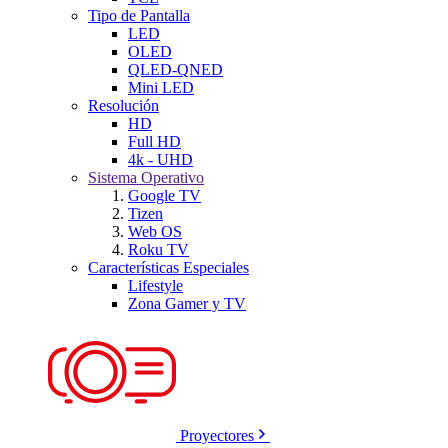
Tipo de Pantalla
LED
OLED
QLED-QNED
Mini LED
Resolución
HD
Full HD
4k - UHD
Sistema Operativo
Google TV
Tizen
Web OS
Roku TV
Características Especiales
Lifestyle
Zona Gamer y TV
Proyectores