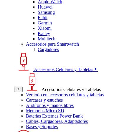
Apple Watch
Huawei
Samsung
Fitbit
Garmin
Xiaomi
Kalley
Multitech
Accesorios para Smartwatch
Cargadores
Accesorios Celulares y Tabletas
Accesorios Celulares y Tabletas
Ver todo en accesorios celulares y tabletas
Carcasas y estuches
Audífonos y manos libres
Memorias Micro SD
Baterías Externas Power Bank
Cables, Cargadores, Adaptadores
Bases y Soportes