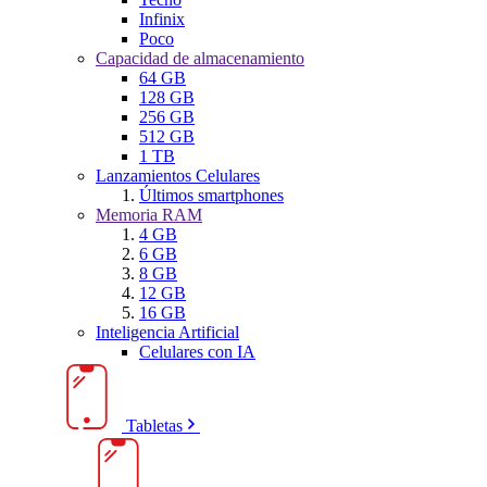
Infinix
Poco
Capacidad de almacenamiento
64 GB
128 GB
256 GB
512 GB
1 TB
Lanzamientos Celulares
Últimos smartphones
Memoria RAM
4 GB
6 GB
8 GB
12 GB
16 GB
Inteligencia Artificial
Celulares con IA
Tabletas