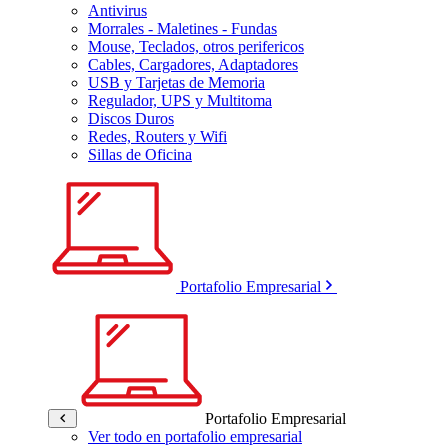
Antivirus
Morrales - Maletines - Fundas
Mouse, Teclados, otros perifericos
Cables, Cargadores, Adaptadores
USB y Tarjetas de Memoria
Regulador, UPS y Multitoma
Discos Duros
Redes, Routers y Wifi
Sillas de Oficina
Portafolio Empresarial
Portafolio Empresarial
Ver todo en portafolio empresarial