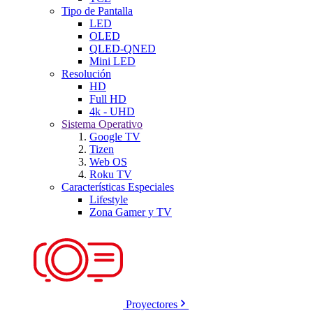
Tipo de Pantalla
LED
OLED
QLED-QNED
Mini LED
Resolución
HD
Full HD
4k - UHD
Sistema Operativo
Google TV
Tizen
Web OS
Roku TV
Características Especiales
Lifestyle
Zona Gamer y TV
Proyectores