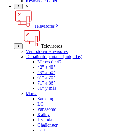
Resmas de Papel
TV
Televisores
Televisores
Ver todo en televisores
Tamaño de pantalla (pulgadas)
Menos de 42"
42" a 48"
49" a 60"
61" a 70"
71" a 86"
86" y más
Marca
Samsung
LG
Panasonic
Kalley
Hyundai
Challenger
TCL