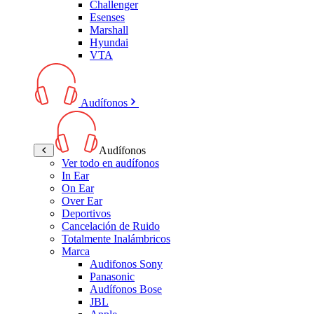
Challenger
Esenses
Marshall
Hyundai
VTA
Audífonos
Audífonos
Ver todo en audífonos
In Ear
On Ear
Over Ear
Deportivos
Cancelación de Ruido
Totalmente Inalámbricos
Marca
Audifonos Sony
Panasonic
Audífonos Bose
JBL