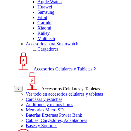
Apple Watch
Huawei
Samsung
Fitbit
Garmin
Xiaomi
Kalley
Multitech
Accesorios para Smartwatch
Cargadores
Accesorios Celulares y Tabletas
Accesorios Celulares y Tabletas
Ver todo en accesorios celulares y tabletas
Carcasas y estuches
Audífonos y manos libres
Memorias Micro SD
Baterías Externas Power Bank
Cables, Cargadores, Adaptadores
Bases y Soportes