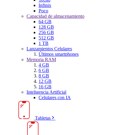
Infinix
Poco
Capacidad de almacenamiento
64 GB
128 GB
256 GB
512 GB
1 TB
Lanzamientos Celulares
Últimos smartphones
Memoria RAM
4 GB
6 GB
8 GB
12 GB
16 GB
Inteligencia Artificial
Celulares con IA
Tabletas