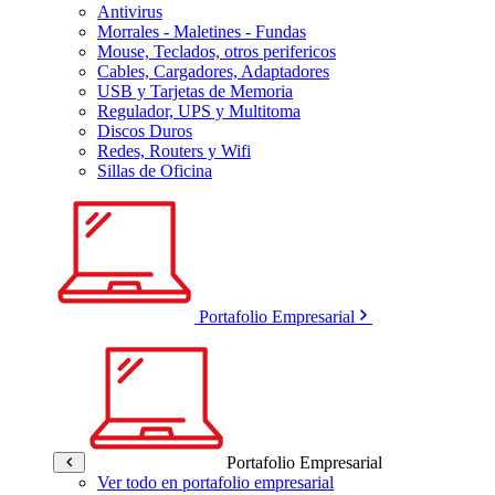
Antivirus
Morrales - Maletines - Fundas
Mouse, Teclados, otros perifericos
Cables, Cargadores, Adaptadores
USB y Tarjetas de Memoria
Regulador, UPS y Multitoma
Discos Duros
Redes, Routers y Wifi
Sillas de Oficina
Portafolio Empresarial
Portafolio Empresarial
Ver todo en portafolio empresarial