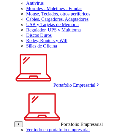
Antivirus
Morrales - Maletines - Fundas
Mouse, Teclados, otros perifericos
Cables, Cargadores, Adaptadores
USB y Tarjetas de Memoria
Regulador, UPS y Multitoma
Discos Duros
Redes, Routers y Wifi
Sillas de Oficina
Portafolio Empresarial
Portafolio Empresarial
Ver todo en portafolio empresarial