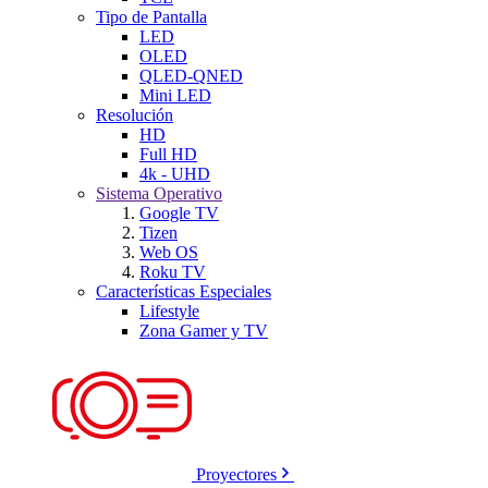
Tipo de Pantalla
LED
OLED
QLED-QNED
Mini LED
Resolución
HD
Full HD
4k - UHD
Sistema Operativo
Google TV
Tizen
Web OS
Roku TV
Características Especiales
Lifestyle
Zona Gamer y TV
Proyectores