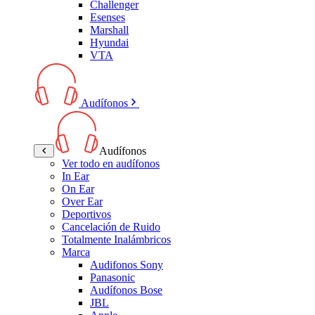
Challenger
Esenses
Marshall
Hyundai
VTA
Audífonos
Audífonos
Ver todo en audífonos
In Ear
On Ear
Over Ear
Deportivos
Cancelación de Ruido
Totalmente Inalámbricos
Marca
Audifonos Sony
Panasonic
Audífonos Bose
JBL