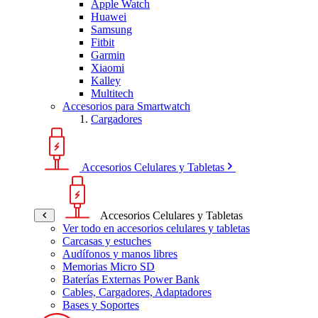
Apple Watch
Huawei
Samsung
Fitbit
Garmin
Xiaomi
Kalley
Multitech
Accesorios para Smartwatch
Cargadores
Accesorios Celulares y Tabletas
Accesorios Celulares y Tabletas
Ver todo en accesorios celulares y tabletas
Carcasas y estuches
Audífonos y manos libres
Memorias Micro SD
Baterías Externas Power Bank
Cables, Cargadores, Adaptadores
Bases y Soportes