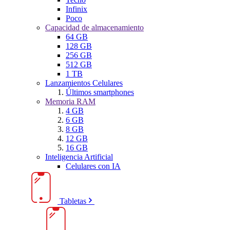
Infinix
Poco
Capacidad de almacenamiento
64 GB
128 GB
256 GB
512 GB
1 TB
Lanzamientos Celulares
Últimos smartphones
Memoria RAM
4 GB
6 GB
8 GB
12 GB
16 GB
Inteligencia Artificial
Celulares con IA
Tabletas