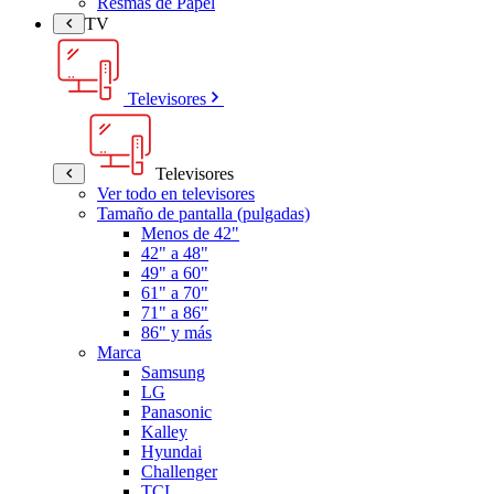
Resmas de Papel
TV
Televisores
Televisores
Ver todo en televisores
Tamaño de pantalla (pulgadas)
Menos de 42"
42" a 48"
49" a 60"
61" a 70"
71" a 86"
86" y más
Marca
Samsung
LG
Panasonic
Kalley
Hyundai
Challenger
TCL