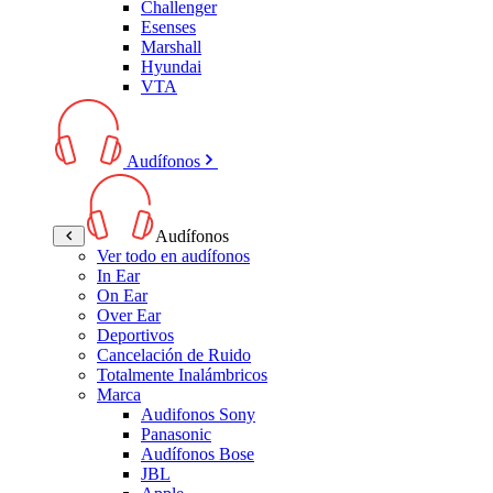
Challenger
Esenses
Marshall
Hyundai
VTA
Audífonos
Audífonos
Ver todo en audífonos
In Ear
On Ear
Over Ear
Deportivos
Cancelación de Ruido
Totalmente Inalámbricos
Marca
Audifonos Sony
Panasonic
Audífonos Bose
JBL