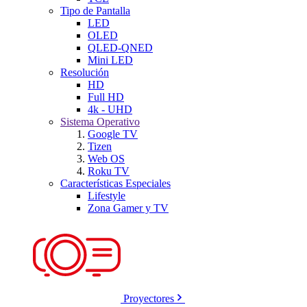
Tipo de Pantalla
LED
OLED
QLED-QNED
Mini LED
Resolución
HD
Full HD
4k - UHD
Sistema Operativo
Google TV
Tizen
Web OS
Roku TV
Características Especiales
Lifestyle
Zona Gamer y TV
Proyectores