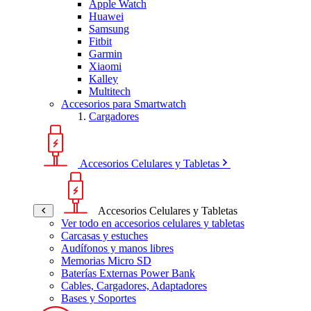
Apple Watch
Huawei
Samsung
Fitbit
Garmin
Xiaomi
Kalley
Multitech
Accesorios para Smartwatch
Cargadores
Accesorios Celulares y Tabletas
Accesorios Celulares y Tabletas
Ver todo en accesorios celulares y tabletas
Carcasas y estuches
Audífonos y manos libres
Memorias Micro SD
Baterías Externas Power Bank
Cables, Cargadores, Adaptadores
Bases y Soportes