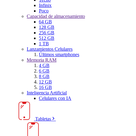
Infinix
Poco
Capacidad de almacenamiento
64 GB
128 GB
256 GB
512 GB
1 TB
Lanzamientos Celulares
Últimos smartphones
Memoria RAM
4 GB
6 GB
8 GB
12 GB
16 GB
Inteligencia Artificial
Celulares con IA
Tabletas