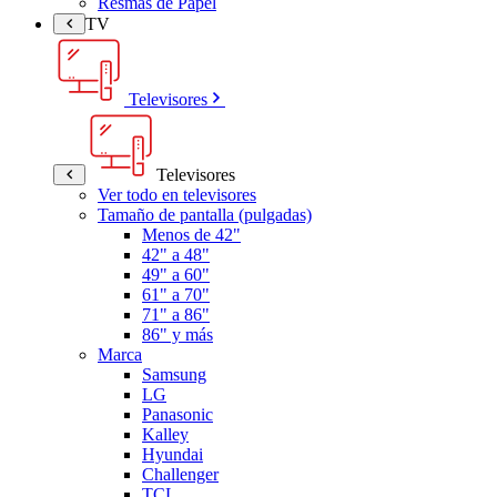
Resmas de Papel
TV
Televisores
Televisores
Ver todo en televisores
Tamaño de pantalla (pulgadas)
Menos de 42"
42" a 48"
49" a 60"
61" a 70"
71" a 86"
86" y más
Marca
Samsung
LG
Panasonic
Kalley
Hyundai
Challenger
TCL