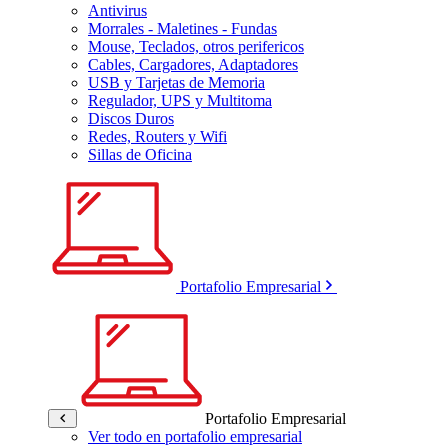
Antivirus
Morrales - Maletines - Fundas
Mouse, Teclados, otros perifericos
Cables, Cargadores, Adaptadores
USB y Tarjetas de Memoria
Regulador, UPS y Multitoma
Discos Duros
Redes, Routers y Wifi
Sillas de Oficina
Portafolio Empresarial
Portafolio Empresarial
Ver todo en portafolio empresarial