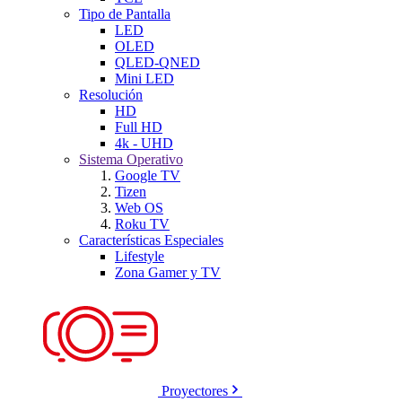
Tipo de Pantalla
LED
OLED
QLED-QNED
Mini LED
Resolución
HD
Full HD
4k - UHD
Sistema Operativo
Google TV
Tizen
Web OS
Roku TV
Características Especiales
Lifestyle
Zona Gamer y TV
Proyectores