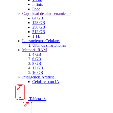
Infinix
Poco
Capacidad de almacenamiento
64 GB
128 GB
256 GB
512 GB
1 TB
Lanzamientos Celulares
Últimos smartphones
Memoria RAM
4 GB
6 GB
8 GB
12 GB
16 GB
Inteligencia Artificial
Celulares con IA
Tabletas