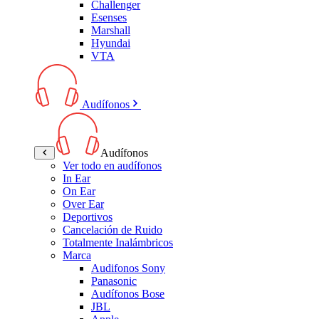
Challenger
Esenses
Marshall
Hyundai
VTA
Audífonos
Audífonos
Ver todo en audífonos
In Ear
On Ear
Over Ear
Deportivos
Cancelación de Ruido
Totalmente Inalámbricos
Marca
Audifonos Sony
Panasonic
Audífonos Bose
JBL