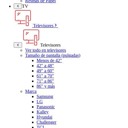
Resmas de Papel
TV
Televisores
Televisores
Ver todo en televisores
Tamaño de pantalla (pulgadas)
Menos de 42"
42" a 48"
49" a 60"
61" a 70"
71" a 86"
86" y más
Marca
Samsung
LG
Panasonic
Kalley
Hyundai
Challenger
TCL