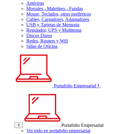
Antivirus
Morrales - Maletines - Fundas
Mouse, Teclados, otros perifericos
Cables, Cargadores, Adaptadores
USB y Tarjetas de Memoria
Regulador, UPS y Multitoma
Discos Duros
Redes, Routers y Wifi
Sillas de Oficina
Portafolio Empresarial
Portafolio Empresarial
Ver todo en portafolio empresarial