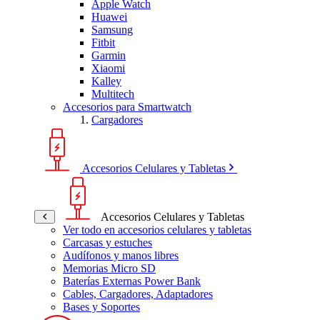
Apple Watch
Huawei
Samsung
Fitbit
Garmin
Xiaomi
Kalley
Multitech
Accesorios para Smartwatch
Cargadores
Accesorios Celulares y Tabletas
Accesorios Celulares y Tabletas
Ver todo en accesorios celulares y tabletas
Carcasas y estuches
Audífonos y manos libres
Memorias Micro SD
Baterías Externas Power Bank
Cables, Cargadores, Adaptadores
Bases y Soportes