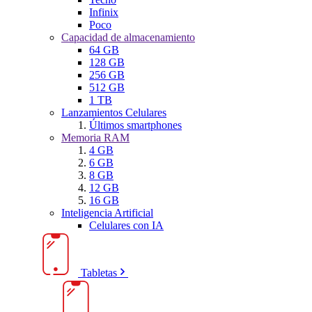
Infinix
Poco
Capacidad de almacenamiento
64 GB
128 GB
256 GB
512 GB
1 TB
Lanzamientos Celulares
Últimos smartphones
Memoria RAM
4 GB
6 GB
8 GB
12 GB
16 GB
Inteligencia Artificial
Celulares con IA
Tabletas