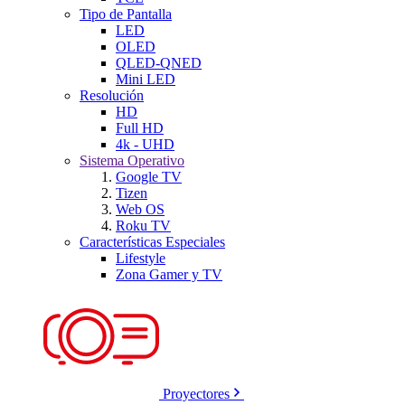
Tipo de Pantalla
LED
OLED
QLED-QNED
Mini LED
Resolución
HD
Full HD
4k - UHD
Sistema Operativo
Google TV
Tizen
Web OS
Roku TV
Características Especiales
Lifestyle
Zona Gamer y TV
Proyectores