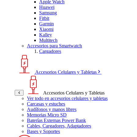
Apple Watch
Huawei
Samsung
Fitbit
Garmin
Xiaomi
Kalley
Multitech
Accesorios para Smartwatch
Cargadores
Accesorios Celulares y Tabletas
Accesorios Celulares y Tabletas
Ver todo en accesorios celulares y tabletas
Carcasas y estuches
Audífonos y manos libres
Memorias Micro SD
Baterías Externas Power Bank
Cables, Cargadores, Adaptadores
Bases y Soportes