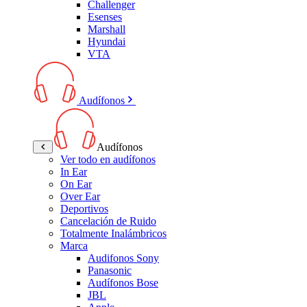
Challenger
Esenses
Marshall
Hyundai
VTA
Audífonos
Audífonos
Ver todo en audífonos
In Ear
On Ear
Over Ear
Deportivos
Cancelación de Ruido
Totalmente Inalámbricos
Marca
Audifonos Sony
Panasonic
Audífonos Bose
JBL