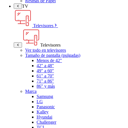
Resmas de Papel
TV
Televisores
Televisores
Ver todo en televisores
Tamaño de pantalla (pulgadas)
Menos de 42"
42" a 48"
49" a 60"
61" a 70"
71" a 86"
86" y más
Marca
Samsung
LG
Panasonic
Kalley
Hyundai
Challenger
TCL