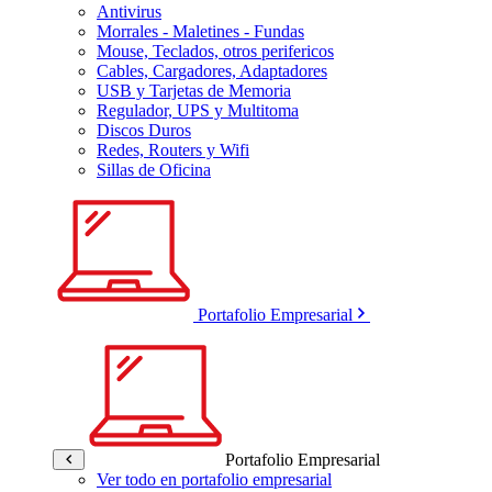
Antivirus
Morrales - Maletines - Fundas
Mouse, Teclados, otros perifericos
Cables, Cargadores, Adaptadores
USB y Tarjetas de Memoria
Regulador, UPS y Multitoma
Discos Duros
Redes, Routers y Wifi
Sillas de Oficina
Portafolio Empresarial
Portafolio Empresarial
Ver todo en portafolio empresarial