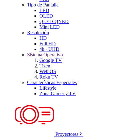
Tipo de Pantalla
LED
OLED
QLED-QNED
Mini LED
Resolución
HD
Full HD
4k - UHD
Sistema Operativo
Google TV
Tizen
Web OS
Roku TV
Características Especiales
Lifestyle
Zona Gamer y TV
Proyectores