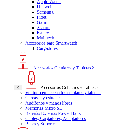
Apple Watch
Huawei
Samsung
Fitbit
Garmin
Xiaomi
Kalley
Multitech
Accesorios para Smartwatch
Cargadores
Accesorios Celulares y Tabletas
Accesorios Celulares y Tabletas
Ver todo en accesorios celulares y tabletas
Carcasas y estuches
Audífonos y manos libres
Memorias Micro SD
Baterías Externas Power Bank
Cables, Cargadores, Adaptadores
Bases y Soportes