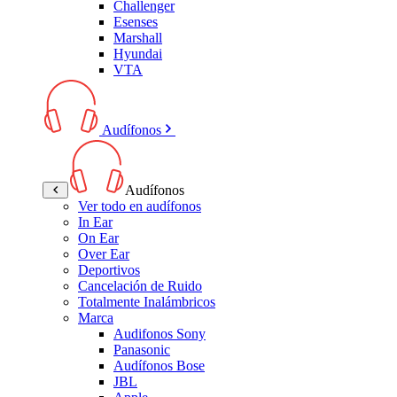
Challenger
Esenses
Marshall
Hyundai
VTA
Audífonos
Audífonos
Ver todo en audífonos
In Ear
On Ear
Over Ear
Deportivos
Cancelación de Ruido
Totalmente Inalámbricos
Marca
Audifonos Sony
Panasonic
Audífonos Bose
JBL