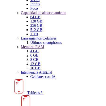
Infinix
Poco
Capacidad de almacenamiento
64 GB
128 GB
256 GB
512 GB
1 TB
Lanzamientos Celulares
Últimos smartphones
Memoria RAM
4 GB
6 GB
8 GB
12 GB
16 GB
Inteligencia Artificial
Celulares con IA
Tabletas