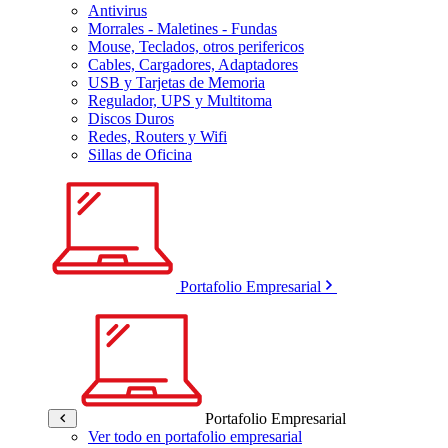
Antivirus
Morrales - Maletines - Fundas
Mouse, Teclados, otros perifericos
Cables, Cargadores, Adaptadores
USB y Tarjetas de Memoria
Regulador, UPS y Multitoma
Discos Duros
Redes, Routers y Wifi
Sillas de Oficina
Portafolio Empresarial
Portafolio Empresarial
Ver todo en portafolio empresarial