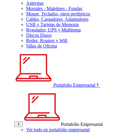
Antivirus
Morrales - Maletines - Fundas
Mouse, Teclados, otros perifericos
Cables, Cargadores, Adaptadores
USB y Tarjetas de Memoria
Regulador, UPS y Multitoma
Discos Duros
Redes, Routers y Wifi
Sillas de Oficina
Portafolio Empresarial
Portafolio Empresarial
Ver todo en portafolio empresarial