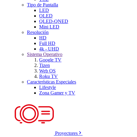
Tipo de Pantalla
LED
OLED
QLED-QNED
Mini LED
Resolución
HD
Full HD
4k - UHD
Sistema Operativo
Google TV
Tizen
Web OS
Roku TV
Características Especiales
Lifestyle
Zona Gamer y TV
Proyectores