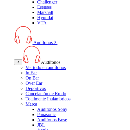
Challenger
Esenses
Marshall
Hyundai
VTA
Audífonos
Audífonos
Ver todo en audífonos
In Ear
On Ear
Over Ear
Deportivos
Cancelación de Ruido
Totalmente Inalámbricos
Marca
Audifonos Sony
Panasonic
Audífonos Bose
JBL