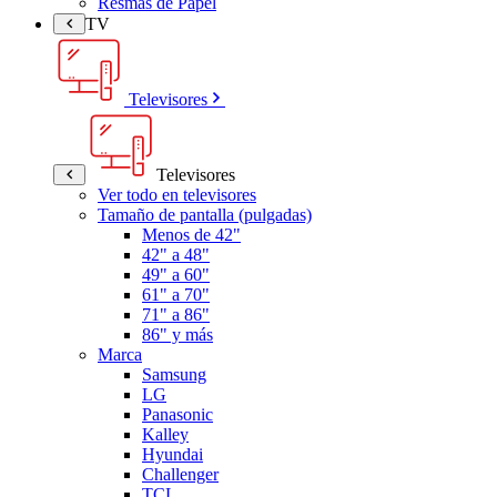
Resmas de Papel
TV
Televisores
Televisores
Ver todo en televisores
Tamaño de pantalla (pulgadas)
Menos de 42"
42" a 48"
49" a 60"
61" a 70"
71" a 86"
86" y más
Marca
Samsung
LG
Panasonic
Kalley
Hyundai
Challenger
TCL