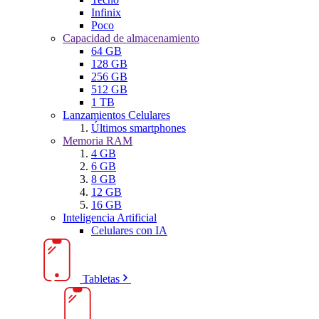
Infinix
Poco
Capacidad de almacenamiento
64 GB
128 GB
256 GB
512 GB
1 TB
Lanzamientos Celulares
Últimos smartphones
Memoria RAM
4 GB
6 GB
8 GB
12 GB
16 GB
Inteligencia Artificial
Celulares con IA
Tabletas