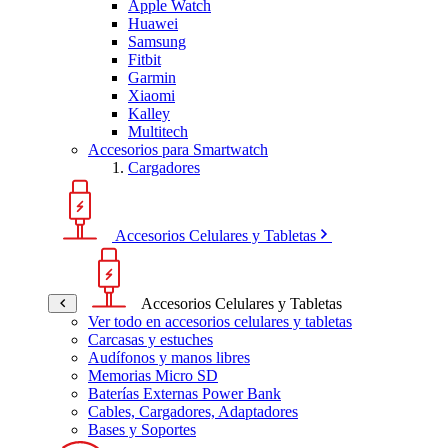
Apple Watch
Huawei
Samsung
Fitbit
Garmin
Xiaomi
Kalley
Multitech
Accesorios para Smartwatch
Cargadores
Accesorios Celulares y Tabletas
Accesorios Celulares y Tabletas
Ver todo en accesorios celulares y tabletas
Carcasas y estuches
Audífonos y manos libres
Memorias Micro SD
Baterías Externas Power Bank
Cables, Cargadores, Adaptadores
Bases y Soportes