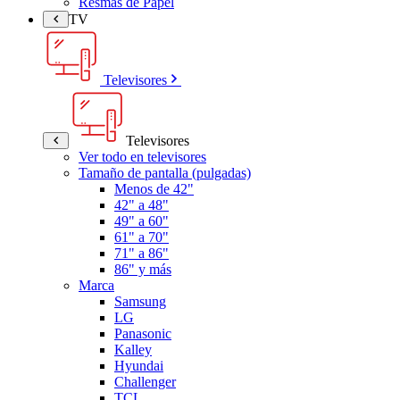
Resmas de Papel
TV
Televisores
Televisores
Ver todo en televisores
Tamaño de pantalla (pulgadas)
Menos de 42"
42" a 48"
49" a 60"
61" a 70"
71" a 86"
86" y más
Marca
Samsung
LG
Panasonic
Kalley
Hyundai
Challenger
TCL