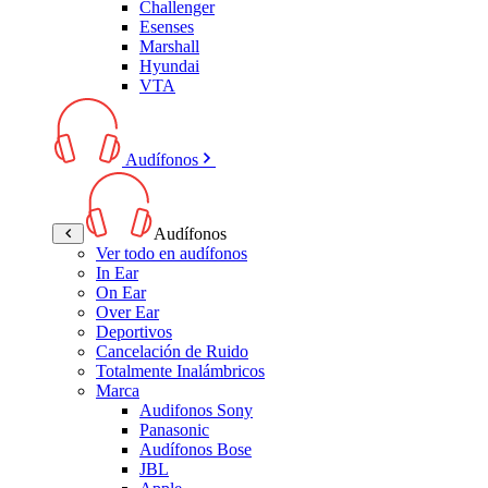
Challenger
Esenses
Marshall
Hyundai
VTA
Audífonos
Audífonos
Ver todo en audífonos
In Ear
On Ear
Over Ear
Deportivos
Cancelación de Ruido
Totalmente Inalámbricos
Marca
Audifonos Sony
Panasonic
Audífonos Bose
JBL