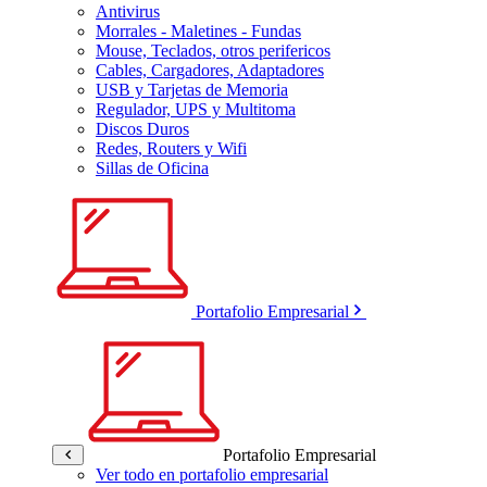
Antivirus
Morrales - Maletines - Fundas
Mouse, Teclados, otros perifericos
Cables, Cargadores, Adaptadores
USB y Tarjetas de Memoria
Regulador, UPS y Multitoma
Discos Duros
Redes, Routers y Wifi
Sillas de Oficina
Portafolio Empresarial
Portafolio Empresarial
Ver todo en portafolio empresarial