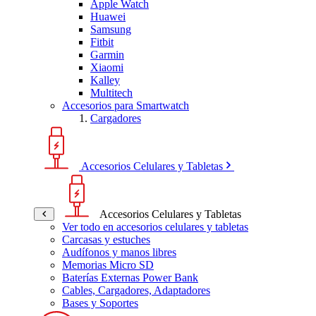
Apple Watch
Huawei
Samsung
Fitbit
Garmin
Xiaomi
Kalley
Multitech
Accesorios para Smartwatch
Cargadores
Accesorios Celulares y Tabletas
Accesorios Celulares y Tabletas
Ver todo en accesorios celulares y tabletas
Carcasas y estuches
Audífonos y manos libres
Memorias Micro SD
Baterías Externas Power Bank
Cables, Cargadores, Adaptadores
Bases y Soportes