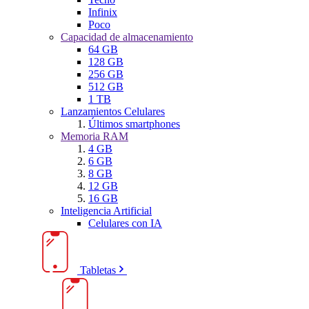
Infinix
Poco
Capacidad de almacenamiento
64 GB
128 GB
256 GB
512 GB
1 TB
Lanzamientos Celulares
Últimos smartphones
Memoria RAM
4 GB
6 GB
8 GB
12 GB
16 GB
Inteligencia Artificial
Celulares con IA
Tabletas