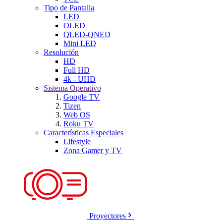
Tipo de Pantalla
LED
OLED
QLED-QNED
Mini LED
Resolución
HD
Full HD
4k - UHD
Sistema Operativo
Google TV
Tizen
Web OS
Roku TV
Características Especiales
Lifestyle
Zona Gamer y TV
Proyectores