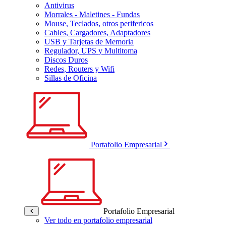
Antivirus
Morrales - Maletines - Fundas
Mouse, Teclados, otros perifericos
Cables, Cargadores, Adaptadores
USB y Tarjetas de Memoria
Regulador, UPS y Multitoma
Discos Duros
Redes, Routers y Wifi
Sillas de Oficina
Portafolio Empresarial
Portafolio Empresarial
Ver todo en portafolio empresarial