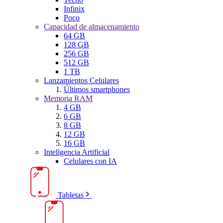
Infinix
Poco
Capacidad de almacenamiento
64 GB
128 GB
256 GB
512 GB
1 TB
Lanzamientos Celulares
Últimos smartphones
Memoria RAM
4 GB
6 GB
8 GB
12 GB
16 GB
Inteligencia Artificial
Celulares con IA
Tabletas