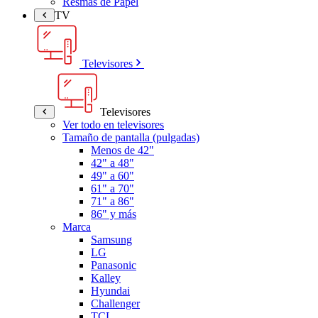
Resmas de Papel
TV
Televisores
Televisores
Ver todo en televisores
Tamaño de pantalla (pulgadas)
Menos de 42"
42" a 48"
49" a 60"
61" a 70"
71" a 86"
86" y más
Marca
Samsung
LG
Panasonic
Kalley
Hyundai
Challenger
TCL