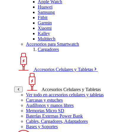
Apple Watch
Huawei
Samsung
Fitbit
Garmin
Xiaomi
Kalley
Multitech
Accesorios para Smartwatch
Cargadores
Accesorios Celulares y Tabletas
Accesorios Celulares y Tabletas
Ver todo en accesorios celulares y tabletas
Carcasas y estuches
Audífonos y manos libres
Memorias Micro SD
Baterías Externas Power Bank
Cables, Cargadores, Adaptadores
Bases y Soportes