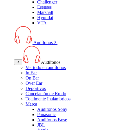
Challenger
Esenses
Marshall
Hyundai
VTA
Audífonos
Audífonos
Ver todo en audífonos
In Ear
On Ear
Over Ear
Deportivos
Cancelación de Ruido
Totalmente Inalámbricos
Marca
Audifonos Sony
Panasonic
Audífonos Bose
JBL