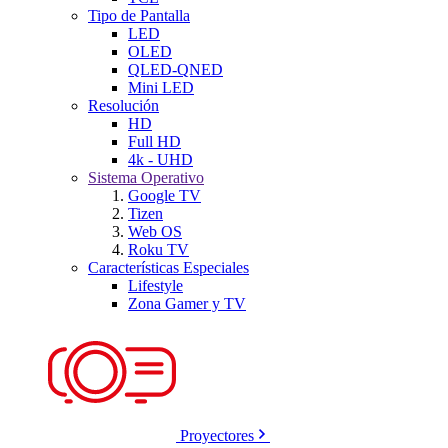
Tipo de Pantalla
LED
OLED
QLED-QNED
Mini LED
Resolución
HD
Full HD
4k - UHD
Sistema Operativo
Google TV
Tizen
Web OS
Roku TV
Características Especiales
Lifestyle
Zona Gamer y TV
Proyectores