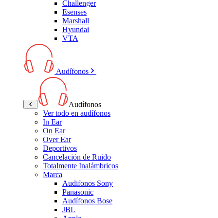
Challenger
Esenses
Marshall
Hyundai
VTA
Audífonos
Audífonos
Ver todo en audífonos
In Ear
On Ear
Over Ear
Deportivos
Cancelación de Ruido
Totalmente Inalámbricos
Marca
Audifonos Sony
Panasonic
Audífonos Bose
JBL