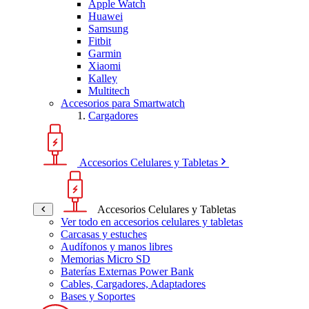
Apple Watch
Huawei
Samsung
Fitbit
Garmin
Xiaomi
Kalley
Multitech
Accesorios para Smartwatch
Cargadores
Accesorios Celulares y Tabletas
Accesorios Celulares y Tabletas
Ver todo en accesorios celulares y tabletas
Carcasas y estuches
Audífonos y manos libres
Memorias Micro SD
Baterías Externas Power Bank
Cables, Cargadores, Adaptadores
Bases y Soportes