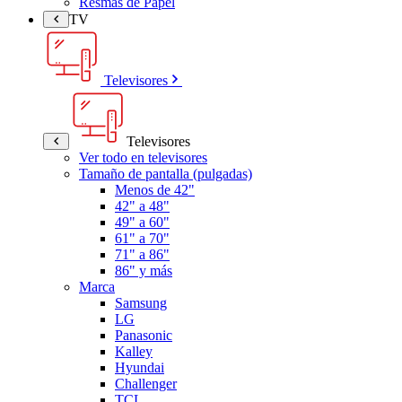
Resmas de Papel
TV
Televisores
Televisores
Ver todo en televisores
Tamaño de pantalla (pulgadas)
Menos de 42"
42" a 48"
49" a 60"
61" a 70"
71" a 86"
86" y más
Marca
Samsung
LG
Panasonic
Kalley
Hyundai
Challenger
TCL