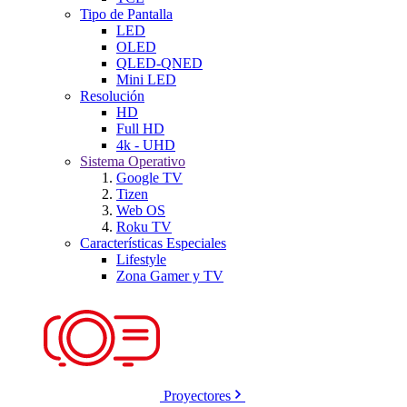
Tipo de Pantalla
LED
OLED
QLED-QNED
Mini LED
Resolución
HD
Full HD
4k - UHD
Sistema Operativo
Google TV
Tizen
Web OS
Roku TV
Características Especiales
Lifestyle
Zona Gamer y TV
Proyectores