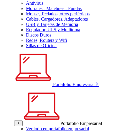
Antivirus
Morrales - Maletines - Fundas
Mouse, Teclados, otros perifericos
Cables, Cargadores, Adaptadores
USB y Tarjetas de Memoria
Regulador, UPS y Multitoma
Discos Duros
Redes, Routers y Wifi
Sillas de Oficina
Portafolio Empresarial
Portafolio Empresarial
Ver todo en portafolio empresarial