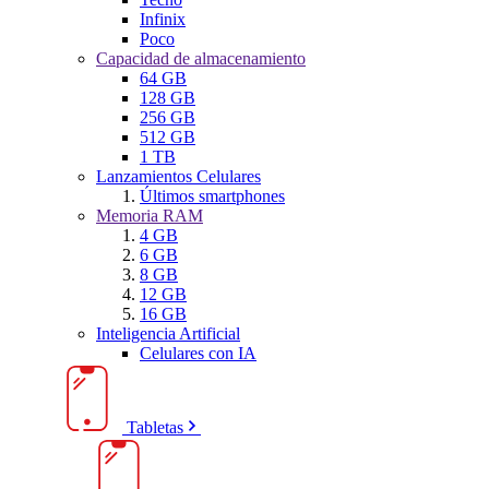
Infinix
Poco
Capacidad de almacenamiento
64 GB
128 GB
256 GB
512 GB
1 TB
Lanzamientos Celulares
Últimos smartphones
Memoria RAM
4 GB
6 GB
8 GB
12 GB
16 GB
Inteligencia Artificial
Celulares con IA
Tabletas