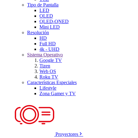
Tipo de Pantalla
LED
OLED
QLED-QNED
Mini LED
Resolución
HD
Full HD
4k - UHD
Sistema Operativo
Google TV
Tizen
Web OS
Roku TV
Características Especiales
Lifestyle
Zona Gamer y TV
Proyectores