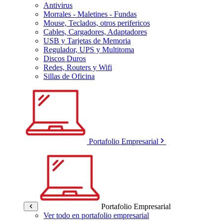
Antivirus
Morrales - Maletines - Fundas
Mouse, Teclados, otros perifericos
Cables, Cargadores, Adaptadores
USB y Tarjetas de Memoria
Regulador, UPS y Multitoma
Discos Duros
Redes, Routers y Wifi
Sillas de Oficina
Portafolio Empresarial
Portafolio Empresarial
Ver todo en portafolio empresarial