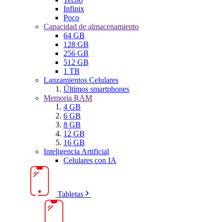
Infinix
Poco
Capacidad de almacenamiento
64 GB
128 GB
256 GB
512 GB
1 TB
Lanzamientos Celulares
Últimos smartphones
Memoria RAM
4 GB
6 GB
8 GB
12 GB
16 GB
Inteligencia Artificial
Celulares con IA
Tabletas