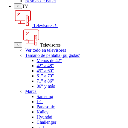
Resmas de Papel
TV
Televisores
Televisores
Ver todo en televisores
Tamaño de pantalla (pulgadas)
Menos de 42"
42" a 48"
49" a 60"
61" a 70"
71" a 86"
86" y más
Marca
Samsung
LG
Panasonic
Kalley
Hyundai
Challenger
TCL