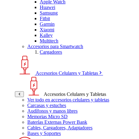
Apple Watch
Huawei
Samsung
Fitbit
Garmin
Xiaomi
Kalley
Multitech
Accesorios para Smartwatch
Cargadores
Accesorios Celulares y Tabletas
Accesorios Celulares y Tabletas
Ver todo en accesorios celulares y tabletas
Carcasas y estuches
Audífonos y manos libres
Memorias Micro SD
Baterías Externas Power Bank
Cables, Cargadores, Adaptadores
Bases y Soportes