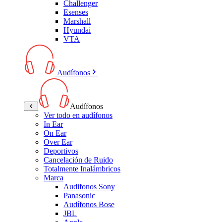
Challenger
Esenses
Marshall
Hyundai
VTA
Audífonos
Audífonos
Ver todo en audífonos
In Ear
On Ear
Over Ear
Deportivos
Cancelación de Ruido
Totalmente Inalámbricos
Marca
Audifonos Sony
Panasonic
Audífonos Bose
JBL