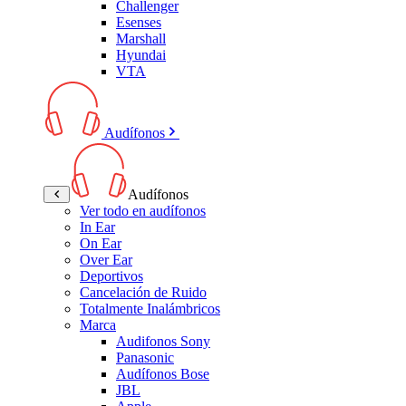
Challenger
Esenses
Marshall
Hyundai
VTA
Audífonos
Audífonos
Ver todo en audífonos
In Ear
On Ear
Over Ear
Deportivos
Cancelación de Ruido
Totalmente Inalámbricos
Marca
Audifonos Sony
Panasonic
Audífonos Bose
JBL