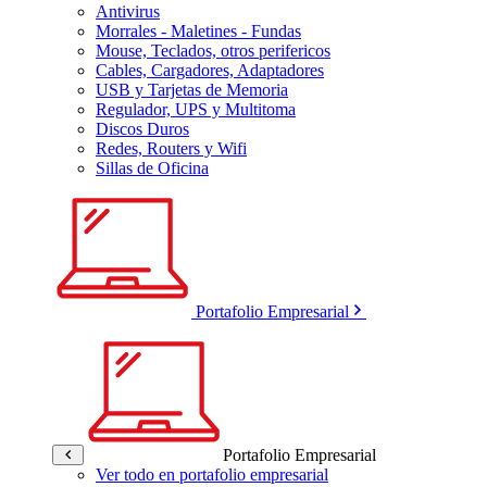
Antivirus
Morrales - Maletines - Fundas
Mouse, Teclados, otros perifericos
Cables, Cargadores, Adaptadores
USB y Tarjetas de Memoria
Regulador, UPS y Multitoma
Discos Duros
Redes, Routers y Wifi
Sillas de Oficina
Portafolio Empresarial
Portafolio Empresarial
Ver todo en portafolio empresarial