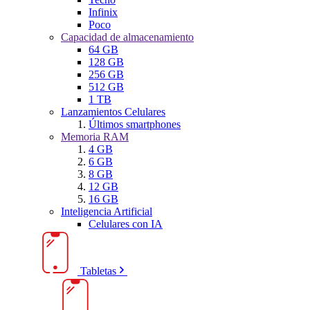
Infinix
Poco
Capacidad de almacenamiento
64 GB
128 GB
256 GB
512 GB
1 TB
Lanzamientos Celulares
Últimos smartphones
Memoria RAM
4 GB
6 GB
8 GB
12 GB
16 GB
Inteligencia Artificial
Celulares con IA
Tabletas