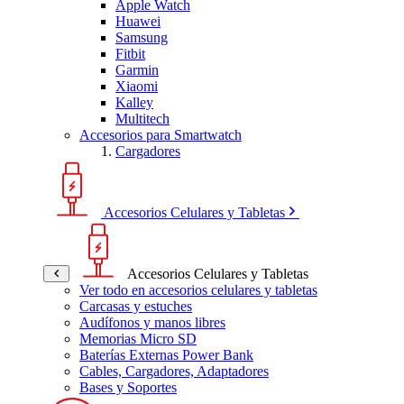
Apple Watch
Huawei
Samsung
Fitbit
Garmin
Xiaomi
Kalley
Multitech
Accesorios para Smartwatch
Cargadores
Accesorios Celulares y Tabletas
Accesorios Celulares y Tabletas
Ver todo en accesorios celulares y tabletas
Carcasas y estuches
Audífonos y manos libres
Memorias Micro SD
Baterías Externas Power Bank
Cables, Cargadores, Adaptadores
Bases y Soportes