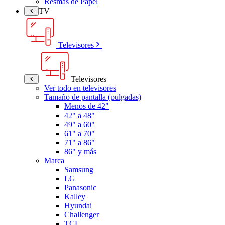
Resmas de Papel
TV
Televisores
Televisores
Ver todo en televisores
Tamaño de pantalla (pulgadas)
Menos de 42"
42" a 48"
49" a 60"
61" a 70"
71" a 86"
86" y más
Marca
Samsung
LG
Panasonic
Kalley
Hyundai
Challenger
TCL