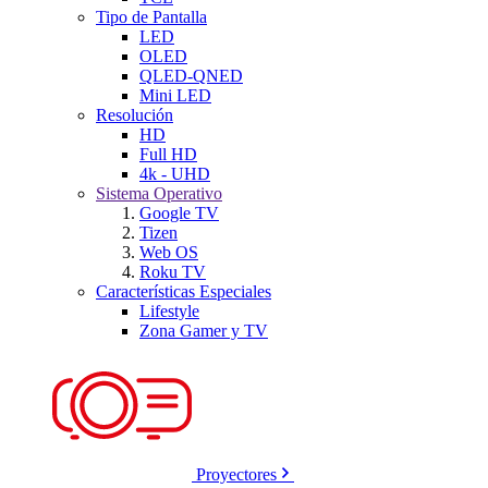
Tipo de Pantalla
LED
OLED
QLED-QNED
Mini LED
Resolución
HD
Full HD
4k - UHD
Sistema Operativo
Google TV
Tizen
Web OS
Roku TV
Características Especiales
Lifestyle
Zona Gamer y TV
Proyectores