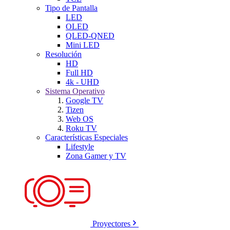
Tipo de Pantalla
LED
OLED
QLED-QNED
Mini LED
Resolución
HD
Full HD
4k - UHD
Sistema Operativo
Google TV
Tizen
Web OS
Roku TV
Características Especiales
Lifestyle
Zona Gamer y TV
Proyectores