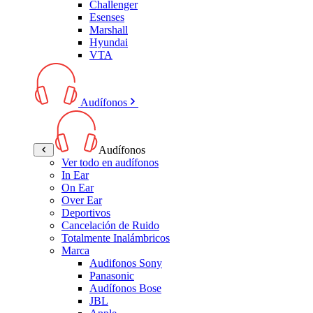
Challenger
Esenses
Marshall
Hyundai
VTA
Audífonos
Audífonos
Ver todo en audífonos
In Ear
On Ear
Over Ear
Deportivos
Cancelación de Ruido
Totalmente Inalámbricos
Marca
Audifonos Sony
Panasonic
Audífonos Bose
JBL