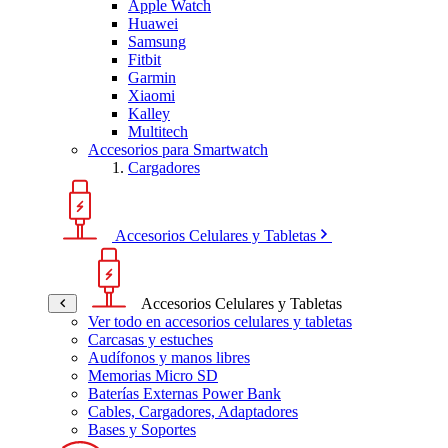
Apple Watch
Huawei
Samsung
Fitbit
Garmin
Xiaomi
Kalley
Multitech
Accesorios para Smartwatch
Cargadores
Accesorios Celulares y Tabletas
Accesorios Celulares y Tabletas
Ver todo en accesorios celulares y tabletas
Carcasas y estuches
Audífonos y manos libres
Memorias Micro SD
Baterías Externas Power Bank
Cables, Cargadores, Adaptadores
Bases y Soportes