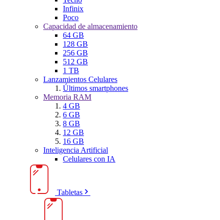
Infinix
Poco
Capacidad de almacenamiento
64 GB
128 GB
256 GB
512 GB
1 TB
Lanzamientos Celulares
Últimos smartphones
Memoria RAM
4 GB
6 GB
8 GB
12 GB
16 GB
Inteligencia Artificial
Celulares con IA
Tabletas