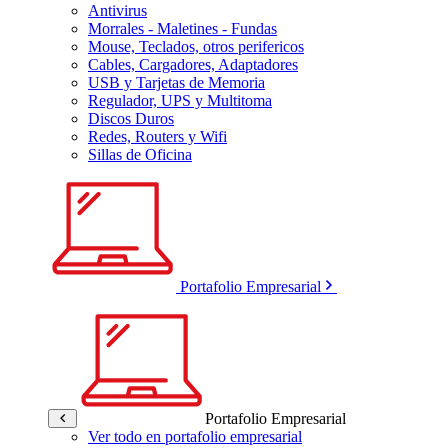
Antivirus
Morrales - Maletines - Fundas
Mouse, Teclados, otros perifericos
Cables, Cargadores, Adaptadores
USB y Tarjetas de Memoria
Regulador, UPS y Multitoma
Discos Duros
Redes, Routers y Wifi
Sillas de Oficina
Portafolio Empresarial
Portafolio Empresarial
Ver todo en portafolio empresarial