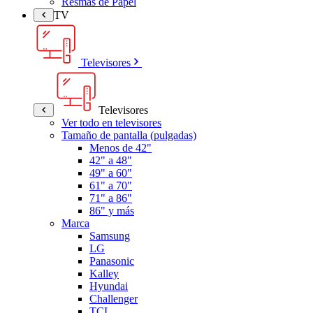
Resmas de Papel
TV
Televisores
Televisores
Ver todo en televisores
Tamaño de pantalla (pulgadas)
Menos de 42"
42" a 48"
49" a 60"
61" a 70"
71" a 86"
86" y más
Marca
Samsung
LG
Panasonic
Kalley
Hyundai
Challenger
TCL