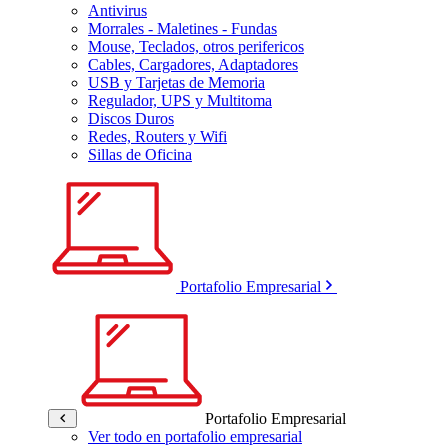
Antivirus
Morrales - Maletines - Fundas
Mouse, Teclados, otros perifericos
Cables, Cargadores, Adaptadores
USB y Tarjetas de Memoria
Regulador, UPS y Multitoma
Discos Duros
Redes, Routers y Wifi
Sillas de Oficina
Portafolio Empresarial
Portafolio Empresarial
Ver todo en portafolio empresarial