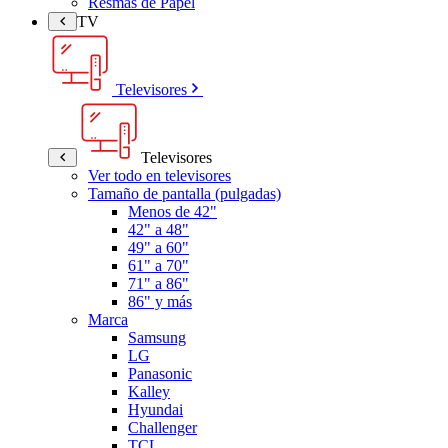
Resmas de Papel
TV
Televisores
Televisores
Ver todo en televisores
Tamaño de pantalla (pulgadas)
Menos de 42"
42" a 48"
49" a 60"
61" a 70"
71" a 86"
86" y más
Marca
Samsung
LG
Panasonic
Kalley
Hyundai
Challenger
TCL