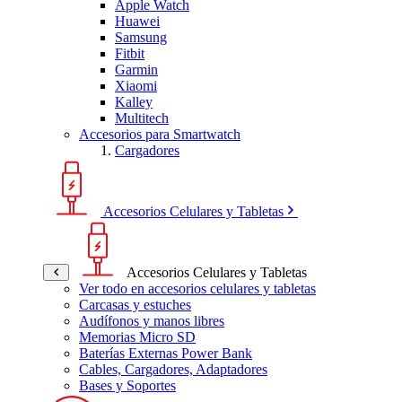
Apple Watch
Huawei
Samsung
Fitbit
Garmin
Xiaomi
Kalley
Multitech
Accesorios para Smartwatch
Cargadores
Accesorios Celulares y Tabletas
Accesorios Celulares y Tabletas
Ver todo en accesorios celulares y tabletas
Carcasas y estuches
Audífonos y manos libres
Memorias Micro SD
Baterías Externas Power Bank
Cables, Cargadores, Adaptadores
Bases y Soportes