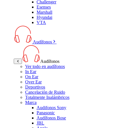
Challenger
Esenses
Marshall
Hyundai
VTA
Audífonos
Audífonos
Ver todo en audífonos
In Ear
On Ear
Over Ear
Deportivos
Cancelación de Ruido
Totalmente Inalámbricos
Marca
Audifonos Sony
Panasonic
Audífonos Bose
JBL