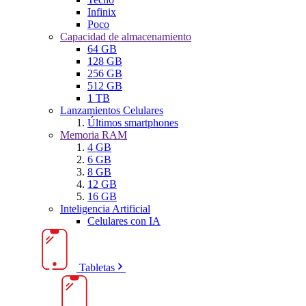
Infinix
Poco
Capacidad de almacenamiento
64 GB
128 GB
256 GB
512 GB
1 TB
Lanzamientos Celulares
Últimos smartphones
Memoria RAM
4 GB
6 GB
8 GB
12 GB
16 GB
Inteligencia Artificial
Celulares con IA
Tabletas