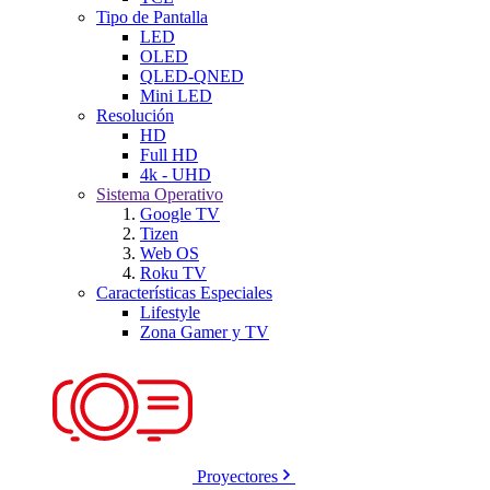
Tipo de Pantalla
LED
OLED
QLED-QNED
Mini LED
Resolución
HD
Full HD
4k - UHD
Sistema Operativo
Google TV
Tizen
Web OS
Roku TV
Características Especiales
Lifestyle
Zona Gamer y TV
Proyectores