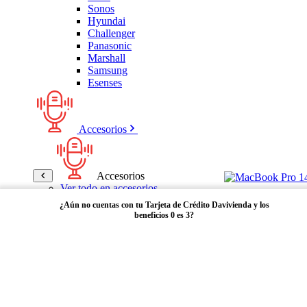
Sonos
Hyundai
Challenger
Panasonic
Marshall
Samsung
Esenses
Accesorios
Accesorios
Ver todo en accesorios
Micrófonos
¿Aún no cuentas con tu Tarjeta de Crédito Davivienda y los
Bases
beneficios 0 es 3?
Cables y Adaptadores
Receptores Bluetooth
Audífonos y manos libres
Adquiérela aquí
Bose