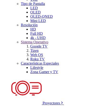
Tipo de Pantalla
LED
OLED
QLED-QNED
Mini LED
Resolución
HD
Full HD
4k - UHD
Sistema Operativo
Google TV
Tizen
Web OS
Roku TV
Características Especiales
Lifestyle
Zona Gamer y TV
Proyectores