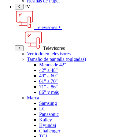
Resmas de Papel
TV
Televisores
Televisores
Ver todo en televisores
Tamaño de pantalla (pulgadas)
Menos de 42"
42" a 48"
49" a 60"
61" a 70"
71" a 86"
86" y más
Marca
Samsung
LG
Panasonic
Kalley
Hyundai
Challenger
TCL