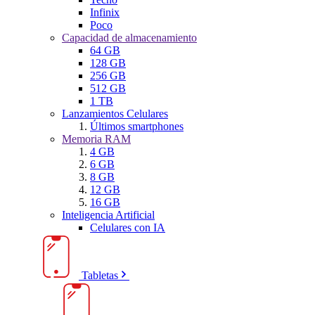
Infinix
Poco
Capacidad de almacenamiento
64 GB
128 GB
256 GB
512 GB
1 TB
Lanzamientos Celulares
Últimos smartphones
Memoria RAM
4 GB
6 GB
8 GB
12 GB
16 GB
Inteligencia Artificial
Celulares con IA
Tabletas