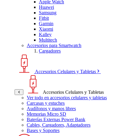
Apple Watch
Huawei
Samsung
Fitbit
Garmin
Xiaomi
Kalley
Multitech
Accesorios para Smartwatch
Cargadores
Accesorios Celulares y Tabletas
Accesorios Celulares y Tabletas
Ver todo en accesorios celulares y tabletas
Carcasas y estuches
Audífonos y manos libres
Memorias Micro SD
Baterías Externas Power Bank
Cables, Cargadores, Adaptadores
Bases y Soportes