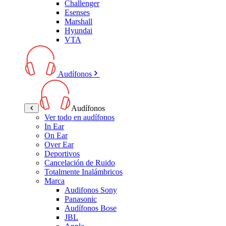
Challenger
Esenses
Marshall
Hyundai
VTA
Audífonos
Audífonos
Ver todo en audífonos
In Ear
On Ear
Over Ear
Deportivos
Cancelación de Ruido
Totalmente Inalámbricos
Marca
Audifonos Sony
Panasonic
Audífonos Bose
JBL