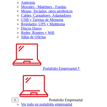
Antivirus
Morrales - Maletines - Fundas
Mouse, Teclados, otros perifericos
Cables, Cargadores, Adaptadores
USB y Tarjetas de Memoria
Regulador, UPS y Multitoma
Discos Duros
Redes, Routers y Wifi
Sillas de Oficina
Portafolio Empresarial
Portafolio Empresarial
Ver todo en portafolio empresarial