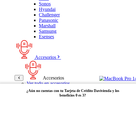
Sonos
Hyundai
Challenger
Panasonic
Marshall
Samsung
Esenses
Accesorios
Accesorios
Ver todo en accesorios
Micrófonos
¿Aún no cuentas con tu Tarjeta de Crédito Davivienda y los
Bases
beneficios 0 es 3?
Cables y Adaptadores
Receptores Bluetooth
Audífonos y manos libres
Adquiérela aquí
Bose