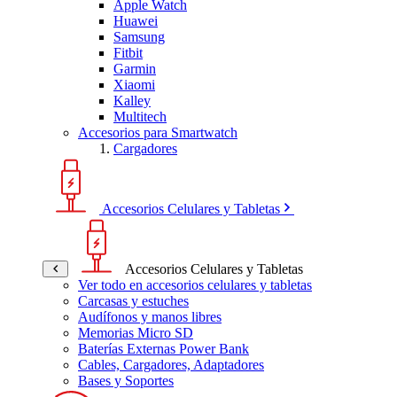
Apple Watch
Huawei
Samsung
Fitbit
Garmin
Xiaomi
Kalley
Multitech
Accesorios para Smartwatch
Cargadores
Accesorios Celulares y Tabletas
Accesorios Celulares y Tabletas
Ver todo en accesorios celulares y tabletas
Carcasas y estuches
Audífonos y manos libres
Memorias Micro SD
Baterías Externas Power Bank
Cables, Cargadores, Adaptadores
Bases y Soportes