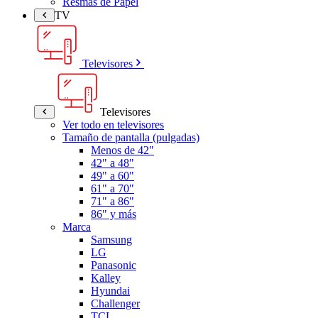
Resmas de Papel
TV
Televisores
Televisores
Ver todo en televisores
Tamaño de pantalla (pulgadas)
Menos de 42"
42" a 48"
49" a 60"
61" a 70"
71" a 86"
86" y más
Marca
Samsung
LG
Panasonic
Kalley
Hyundai
Challenger
TCL