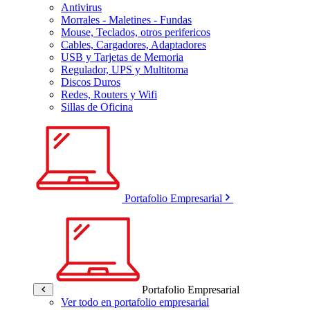
Antivirus
Morrales - Maletines - Fundas
Mouse, Teclados, otros perifericos
Cables, Cargadores, Adaptadores
USB y Tarjetas de Memoria
Regulador, UPS y Multitoma
Discos Duros
Redes, Routers y Wifi
Sillas de Oficina
Portafolio Empresarial
Portafolio Empresarial
Ver todo en portafolio empresarial