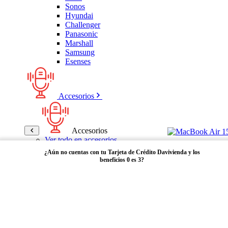
Sonos
Hyundai
Challenger
Panasonic
Marshall
Samsung
Esenses
Accesorios
Accesorios
Ver todo en accesorios
Micrófonos
¿Aún no cuentas con tu Tarjeta de Crédito Davivienda y los
Bases
beneficios 0 es 3?
Cables y Adaptadores
Receptores Bluetooth
Audífonos y manos libres
Adquiérela aquí
Bose