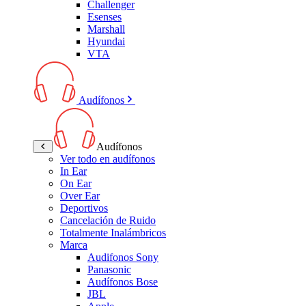
Challenger
Esenses
Marshall
Hyundai
VTA
Audífonos
Audífonos
Ver todo en audífonos
In Ear
On Ear
Over Ear
Deportivos
Cancelación de Ruido
Totalmente Inalámbricos
Marca
Audifonos Sony
Panasonic
Audífonos Bose
JBL