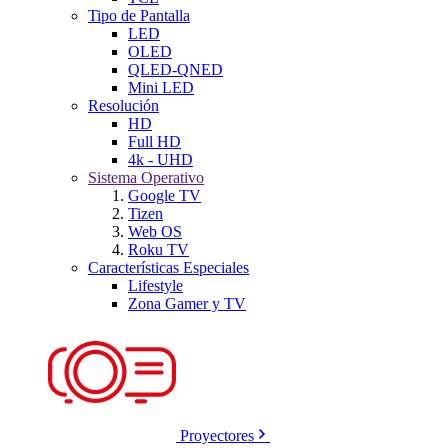
Tipo de Pantalla
LED
OLED
QLED-QNED
Mini LED
Resolución
HD
Full HD
4k - UHD
Sistema Operativo
Google TV
Tizen
Web OS
Roku TV
Características Especiales
Lifestyle
Zona Gamer y TV
Proyectores