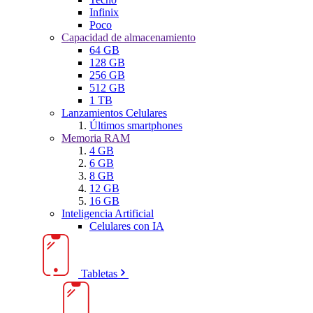
Infinix
Poco
Capacidad de almacenamiento
64 GB
128 GB
256 GB
512 GB
1 TB
Lanzamientos Celulares
Últimos smartphones
Memoria RAM
4 GB
6 GB
8 GB
12 GB
16 GB
Inteligencia Artificial
Celulares con IA
Tabletas