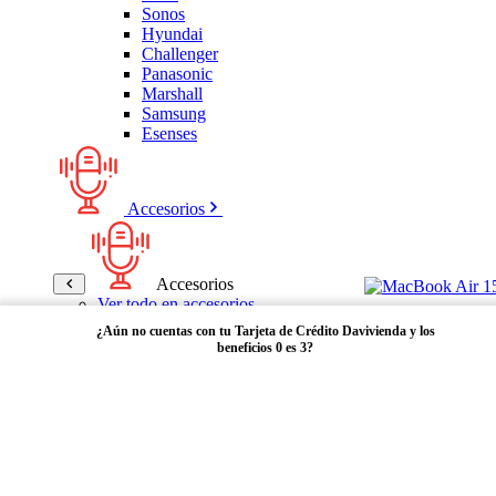
Sonos
Hyundai
Challenger
Panasonic
Marshall
Samsung
Esenses
Accesorios
Accesorios
Ver todo en accesorios
Micrófonos
¿Aún no cuentas con tu Tarjeta de Crédito Davivienda y los
Bases
beneficios 0 es 3?
Cables y Adaptadores
Receptores Bluetooth
Audífonos y manos libres
Adquiérela aquí
Bose