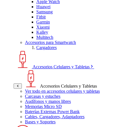
Apple Watch
Huawei
Samsung
Fitbit
Garmin
Xiaomi
Kalley
Multitech
Accesorios para Smartwatch
Cargadores
Accesorios Celulares y Tabletas
Accesorios Celulares y Tabletas
Ver todo en accesorios celulares y tabletas
Carcasas y estuches
Audífonos y manos libres
Memorias Micro SD
Baterías Externas Power Bank
Cables, Cargadores, Adaptadores
Bases y Soportes