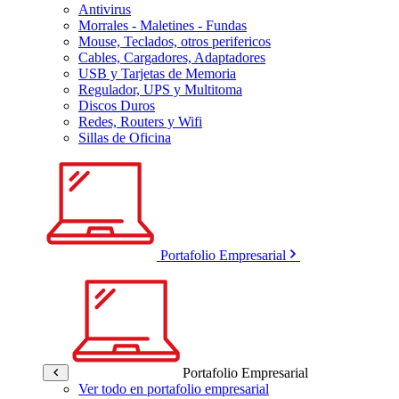
Antivirus
Morrales - Maletines - Fundas
Mouse, Teclados, otros perifericos
Cables, Cargadores, Adaptadores
USB y Tarjetas de Memoria
Regulador, UPS y Multitoma
Discos Duros
Redes, Routers y Wifi
Sillas de Oficina
Portafolio Empresarial
Portafolio Empresarial
Ver todo en portafolio empresarial