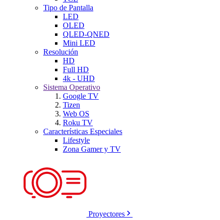
Tipo de Pantalla
LED
OLED
QLED-QNED
Mini LED
Resolución
HD
Full HD
4k - UHD
Sistema Operativo
Google TV
Tizen
Web OS
Roku TV
Características Especiales
Lifestyle
Zona Gamer y TV
Proyectores