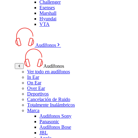
Challenger
Esenses
Marshall
Hyundai
VTA
Audífonos
Audífonos
Ver todo en audífonos
In Ear
On Ear
Over Ear
Deportivos
Cancelación de Ruido
Totalmente Inalámbricos
Marca
Audifonos Sony
Panasonic
Audífonos Bose
JBL