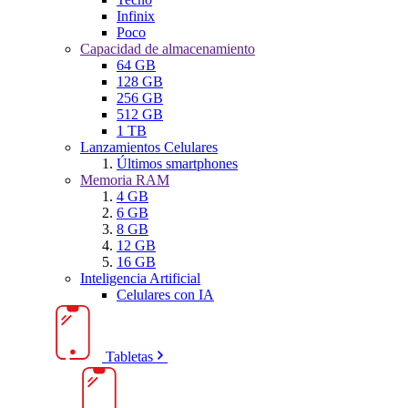
Infinix
Poco
Capacidad de almacenamiento
64 GB
128 GB
256 GB
512 GB
1 TB
Lanzamientos Celulares
Últimos smartphones
Memoria RAM
4 GB
6 GB
8 GB
12 GB
16 GB
Inteligencia Artificial
Celulares con IA
Tabletas