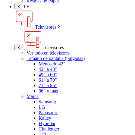
Resmas de Papel
TV
Televisores
Televisores
Ver todo en televisores
Tamaño de pantalla (pulgadas)
Menos de 42"
42" a 48"
49" a 60"
61" a 70"
71" a 86"
86" y más
Marca
Samsung
LG
Panasonic
Kalley
Hyundai
Challenger
TCL